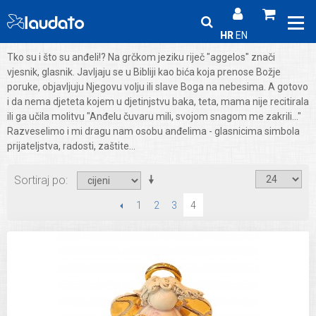
HR
EN
Tko su i što su anđeli!? Na grčkom jeziku riječ "aggelos" znači
vjesnik, glasnik. Javljaju se u Bibliji kao bića koja prenose Božje
poruke, objavljuju Njegovu volju ili slave Boga na nebesima. A gotovo
i da nema djeteta kojem u djetinjstvu baka, teta, mama nije recitirala
ili ga učila molitvu "Anđelu čuvaru mili, svojom snagom me zakrili..."
Razveselimo i mi dragu nam osobu anđelima - glasnicima simbola
prijateljstva, radosti, zaštite...
Sortiraj po
PRETHODNI
1
2
3
4