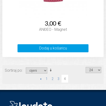
3,00 €
ANĐEO - Magnet
Dodaj u košaricu
Sortiraj po
PRETHODNI
1
2
3
4