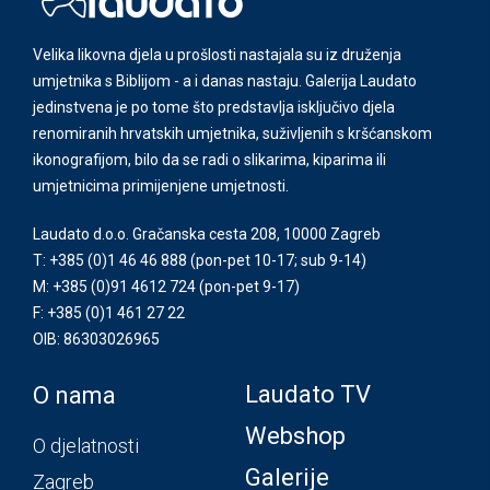
Velika likovna djela u prošlosti nastajala su iz druženja
umjetnika s Biblijom - a i danas nastaju. Galerija Laudato
jedinstvena je po tome što predstavlja isključivo djela
renomiranih hrvatskih umjetnika, suživljenih s kršćanskom
ikonografijom, bilo da se radi o slikarima, kiparima ili
umjetnicima primijenjene umjetnosti.
Laudato d.o.o. Gračanska cesta 208, 10000 Zagreb
T: +385 (0)1 46 46 888
(pon-pet 10-17; sub 9-14)
M: +385 (0)91 4612 724
(pon-pet 9-17)
F: +385 (0)1 461 27 22
OIB: 86303026965
Laudato TV
O nama
Webshop
O djelatnosti
Galerije
Zagreb