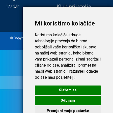
Klub prijatelja
Zadar
Mi koristimo kolačiće
Koristimo kolačiće i druge
© Copyright 2020. Laudato d.o.o. | Tečaj konverzije: 1 EUR =
tehnologije praćenja da bismo
7,53450 HRK |
Uvjeti i privatnost
poboljšali vaše korisničko iskustvo
na našoj web stranici, kako bismo
vam prikazali personalizirani sadržaj i
ciljane oglase, analizirali promet na
našoj web stranici i razumjeli odakle
dolaze naši posjetitelji.
Slažem se
Odbijam
Promjeni moje postavke