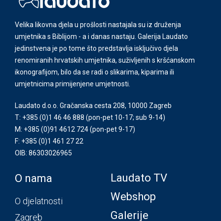
Velika likovna djela u prošlosti nastajala su iz druženja
umjetnika s Biblijom - a i danas nastaju. Galerija Laudato
jedinstvena je po tome što predstavlja isključivo djela
renomiranih hrvatskih umjetnika, suživljenih s kršćanskom
ikonografijom, bilo da se radi o slikarima, kiparima ili
umjetnicima primijenjene umjetnosti.
Laudato d.o.o. Gračanska cesta 208, 10000 Zagreb
T: +385 (0)1 46 46 888
(pon-pet 10-17; sub 9-14)
M: +385 (0)91 4612 724
(pon-pet 9-17)
F: +385 (0)1 461 27 22
OIB: 86303026965
Laudato TV
O nama
Webshop
O djelatnosti
Galerije
Zagreb