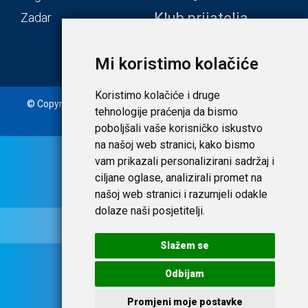
Klub prijatelja
Zadar
Mi koristimo kolačiće
Koristimo kolačiće i druge
© Copyright 2020. Laudato d.o.o. | Tečaj konverzije: 1 EUR =
tehnologije praćenja da bismo
7,53450 HRK |
Uvjeti i privatnost
poboljšali vaše korisničko iskustvo
na našoj web stranici, kako bismo
vam prikazali personalizirani sadržaj i
ciljane oglase, analizirali promet na
našoj web stranici i razumjeli odakle
dolaze naši posjetitelji.
Slažem se
Odbijam
Promjeni moje postavke