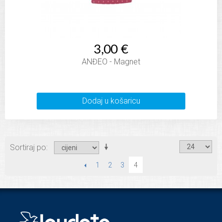
3,00 €
ANĐEO - Magnet
Dodaj u košaricu
Sortiraj po
PRETHODNI
1
2
3
4