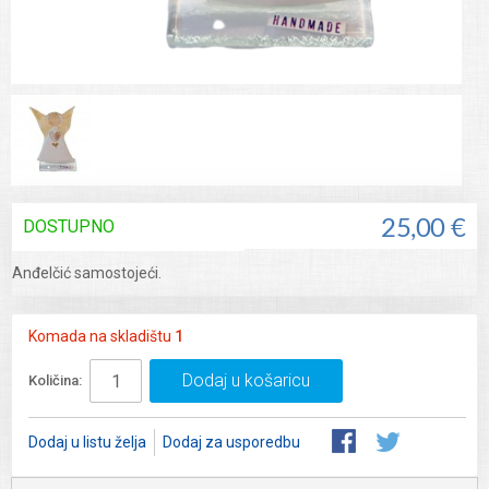
DOSTUPNO
25,00 €
Anđelčić samostojeći.
Komada na skladištu
1
Dodaj u košaricu
Količina:
Dodaj u listu želja
Dodaj za usporedbu