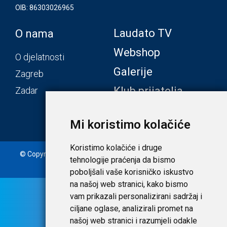
OIB: 86303026965
Laudato TV
O nama
Webshop
O djelatnosti
Galerije
Zagreb
Klub prijatelja
Zadar
Mi koristimo kolačiće
Koristimo kolačiće i druge
© Copyright 2020. Laudato d.o.o. | Tečaj konverzije: 1 EUR =
tehnologije praćenja da bismo
7,53450 HRK |
Uvjeti i privatnost
poboljšali vaše korisničko iskustvo
na našoj web stranici, kako bismo
vam prikazali personalizirani sadržaj i
ciljane oglase, analizirali promet na
našoj web stranici i razumjeli odakle