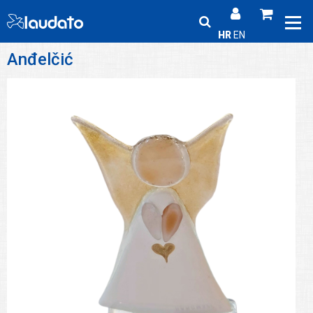
HR
EN
Anđelčić