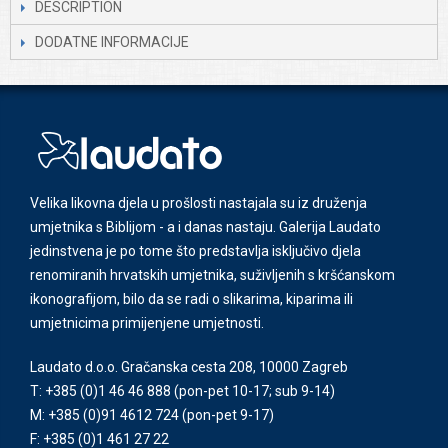
DESCRIPTION
DODATNE INFORMACIJE
Velika likovna djela u prošlosti nastajala su iz druženja
umjetnika s Biblijom - a i danas nastaju. Galerija Laudato
jedinstvena je po tome što predstavlja isključivo djela
renomiranih hrvatskih umjetnika, suživljenih s kršćanskom
ikonografijom, bilo da se radi o slikarima, kiparima ili
umjetnicima primijenjene umjetnosti.
Laudato d.o.o. Gračanska cesta 208, 10000 Zagreb
T: +385 (0)1 46 46 888
(pon-pet 10-17; sub 9-14)
M: +385 (0)91 4612 724
(pon-pet 9-17)
F: +385 (0)1 461 27 22