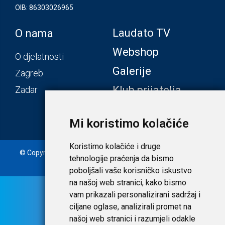
OIB: 86303026965
Laudato TV
O nama
Webshop
O djelatnosti
Galerije
Zagreb
Klub prijatelja
Zadar
Mi koristimo kolačiće
Koristimo kolačiće i druge
© Copyright 2020. Laudato d.o.o. | Tečaj konverzije: 1 EUR =
tehnologije praćenja da bismo
7,53450 HRK |
Uvjeti i privatnost
poboljšali vaše korisničko iskustvo
na našoj web stranici, kako bismo
vam prikazali personalizirani sadržaj i
ciljane oglase, analizirali promet na
našoj web stranici i razumjeli odakle