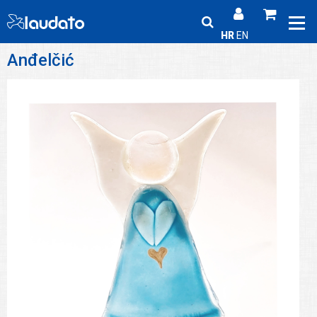
HR
EN
Anđelčić