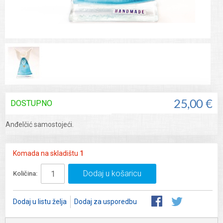
DOSTUPNO
25,00 €
Anđelčić samostojeći.
Komada na skladištu
1
Dodaj u košaricu
Količina:
Dodaj u listu želja
Dodaj za usporedbu