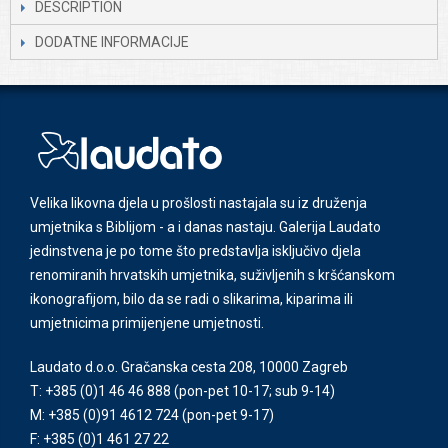
DESCRIPTION
DODATNE INFORMACIJE
Velika likovna djela u prošlosti nastajala su iz druženja
umjetnika s Biblijom - a i danas nastaju. Galerija Laudato
jedinstvena je po tome što predstavlja isključivo djela
renomiranih hrvatskih umjetnika, suživljenih s kršćanskom
ikonografijom, bilo da se radi o slikarima, kiparima ili
umjetnicima primijenjene umjetnosti.
Laudato d.o.o. Gračanska cesta 208, 10000 Zagreb
T: +385 (0)1 46 46 888
(pon-pet 10-17; sub 9-14)
M: +385 (0)91 4612 724
(pon-pet 9-17)
F: +385 (0)1 461 27 22