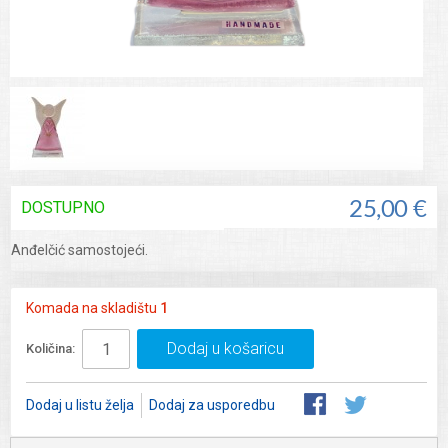
DOSTUPNO
25,00 €
Anđelčić samostojeći.
Komada na skladištu
1
Dodaj u košaricu
Količina:
Dodaj u listu želja
Dodaj za usporedbu