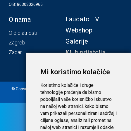
OIB: 86303026965
Laudato TV
O nama
Webshop
O djelatnosti
Galerije
Zagreb
Klub prijatelja
Zadar
Mi koristimo kolačiće
Koristimo kolačiće i druge
© Copyright 2020. Laudato d.o.o. | Tečaj konverzije: 1 EUR =
tehnologije praćenja da bismo
7,53450 HRK |
Uvjeti i privatnost
poboljšali vaše korisničko iskustvo
na našoj web stranici, kako bismo
vam prikazali personalizirani sadržaj i
ciljane oglase, analizirali promet na
našoj web stranici i razumjeli odakle