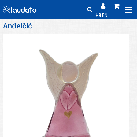
HR
EN
Anđelčić