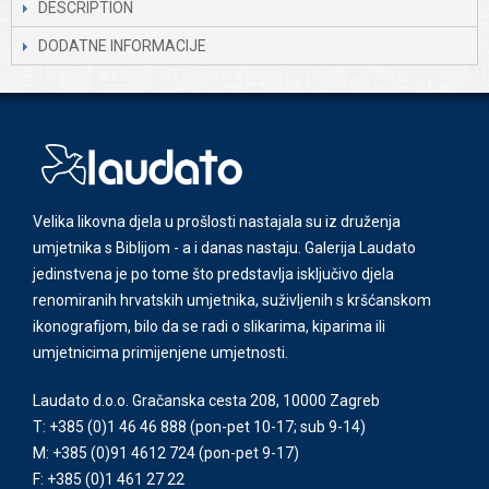
DESCRIPTION
DODATNE INFORMACIJE
Velika likovna djela u prošlosti nastajala su iz druženja
umjetnika s Biblijom - a i danas nastaju. Galerija Laudato
jedinstvena je po tome što predstavlja isključivo djela
renomiranih hrvatskih umjetnika, suživljenih s kršćanskom
ikonografijom, bilo da se radi o slikarima, kiparima ili
umjetnicima primijenjene umjetnosti.
Laudato d.o.o. Gračanska cesta 208, 10000 Zagreb
T: +385 (0)1 46 46 888
(pon-pet 10-17; sub 9-14)
M: +385 (0)91 4612 724
(pon-pet 9-17)
F: +385 (0)1 461 27 22