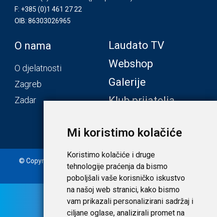
F: +385 (0)1 461 27 22
OIB: 86303026965
Laudato TV
O nama
Webshop
O djelatnosti
Galerije
Zagreb
Klub prijatelja
Zadar
Mi koristimo kolačiće
Koristimo kolačiće i druge
© Copyright 2020. Laudato d.o.o. | Tečaj konverzije: 1 EUR =
tehnologije praćenja da bismo
7,53450 HRK |
Uvjeti i privatnost
poboljšali vaše korisničko iskustvo
na našoj web stranici, kako bismo
vam prikazali personalizirani sadržaj i
ciljane oglase, analizirali promet na