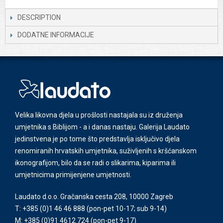
DESCRIPTION
DODATNE INFORMACIJE
Velika likovna djela u prošlosti nastajala su iz druženja
umjetnika s Biblijom - a i danas nastaju. Galerija Laudato
jedinstvena je po tome što predstavlja isključivo djela
renomiranih hrvatskih umjetnika, suživljenih s kršćanskom
ikonografijom, bilo da se radi o slikarima, kiparima ili
umjetnicima primijenjene umjetnosti.
Laudato d.o.o. Gračanska cesta 208, 10000 Zagreb
T: +385 (0)1 46 46 888
(pon-pet 10-17; sub 9-14)
M: +385 (0)91 4612 724
(pon-pet 9-17)