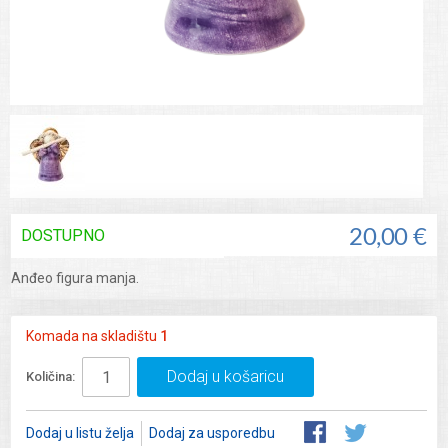
DOSTUPNO
20,00 €
Anđeo figura manja.
Komada na skladištu
1
Dodaj u košaricu
Količina:
Dodaj u listu želja
Dodaj za usporedbu