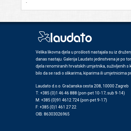
-
Velika likovna djela u prošlosti nastajala su iz družen
danas nastaju. Galerija Laudato jedinstvena je po tom
djela renomiranih hrvatskih umjetnika, suživljenih 
bilo da se radi o slikarima, kiparima ili umjetnicima 
Laudato d.o.o. Gračanska cesta 208, 10000 Zagreb
T: +385 (0)1 46 46 888
(pon-pet 10-17; sub 9-14)
M: +385 (0)91 4612 724
(pon-pet 9-17)
F: +385 (0)1 461 27 22
OIB: 86303026965