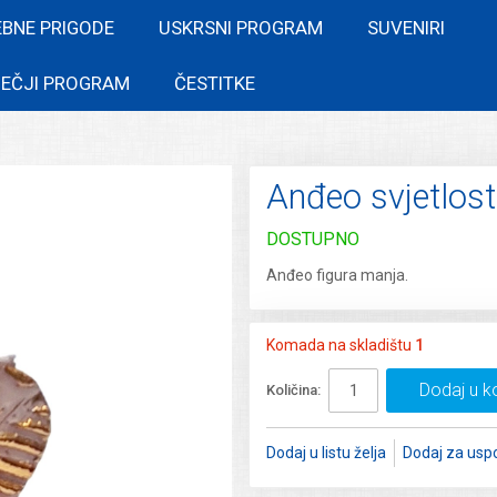
EBNE PRIGODE
USKRSNI PROGRAM
SUVENIRI
EČJI PROGRAM
ČESTITKE
Anđeo svjetlosti
DOSTUPNO
Anđeo figura manja.
Komada na skladištu
1
Dodaj u k
Količina:
Dodaj u listu želja
Dodaj za usp