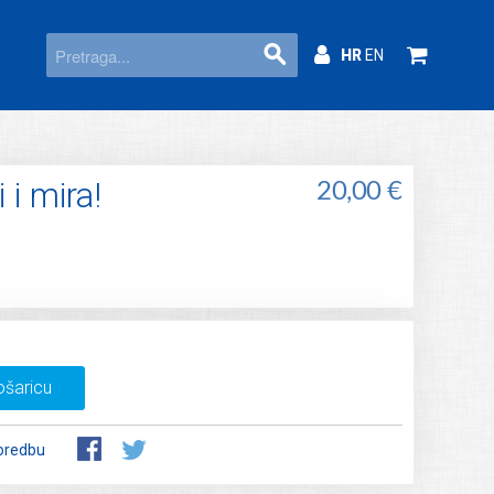
HR
EN
 i mira!
20,00 €
ošaricu
oredbu