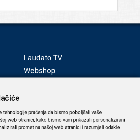
Laudato TV
Webshop
Galerije
Klub prijatelja
lačiće
e tehnologije praćenja da bismo poboljšali vaše
šoj web stranici, kako bismo vam prikazali personalizirani
analizirali promet na našoj web stranici i razumjeli odakle