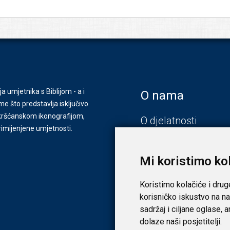
ja umjetnika s Biblijom - a i
O nama
e što predstavlja isključivo
s kršćanskom ikonografijom,
O djelatnosti
primijenjene umjetnosti.
Zagreb
Zadar
Mi koristimo ko
Koristimo kolačiće i drug
korisničko iskustvo na na
sadržaj i ciljane oglase, 
dolaze naši posjetitelji.