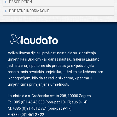
DESCRIPTION
DODATNE INFORMACIJE
Velika likovna djela u prošlosti nastajala su iz druženja
umjetnika s Biblijom - a i danas nastaju. Galerija Laudato
jedinstvena je po tome što predstavlja isključivo djela
renomiranih hrvatskih umjetnika, suživljenih s kršćanskom
ikonografijom, bilo da se radi o slikarima, kiparima ili
umjetnicima primijenjene umjetnosti.
Laudato d.o.o. Gračanska cesta 208, 10000 Zagreb
T: +385 (0)1 46 46 888
(pon-pet 10-17; sub 9-14)
M: +385 (0)91 4612 724
(pon-pet 9-17)
F: +385 (0)1 461 27 22