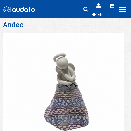
HR
EN
Anđeo