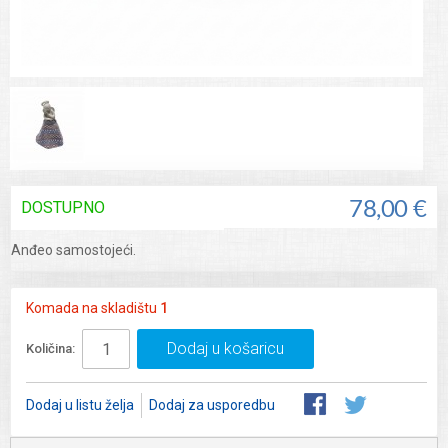
DOSTUPNO
78,00 €
Anđeo samostojeći.
Komada na skladištu
1
Dodaj u košaricu
Količina:
Dodaj u listu želja
Dodaj za usporedbu