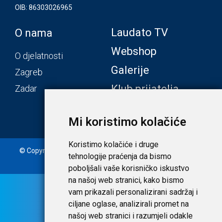
OIB: 86303026965
Laudato TV
O nama
Webshop
O djelatnosti
Galerije
Zagreb
Klub prijatelja
Zadar
Mi koristimo kolačiće
Koristimo kolačiće i druge
© Copyright 2020. Laudato d.o.o. | Tečaj konverzije: 1 EUR =
tehnologije praćenja da bismo
7,53450 HRK |
Uvjeti i privatnost
poboljšali vaše korisničko iskustvo
na našoj web stranici, kako bismo
vam prikazali personalizirani sadržaj i
ciljane oglase, analizirali promet na
našoj web stranici i razumjeli odakle