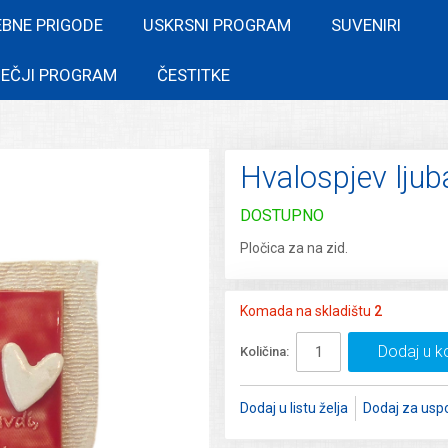
EBNE PRIGODE
USKRSNI PROGRAM
SUVENIRI
EČJI PROGRAM
ČESTITKE
Hvalospjev ljub
DOSTUPNO
Pločica za na zid.
Komada na skladištu
2
Dodaj u k
Količina:
Dodaj u listu želja
Dodaj za usp