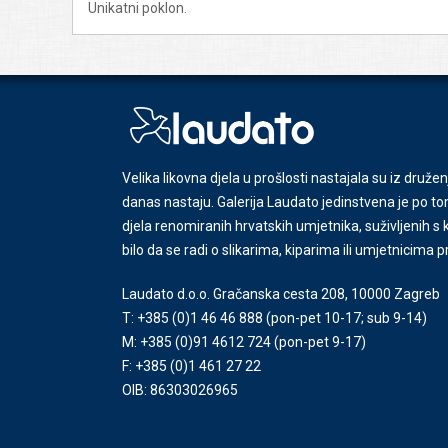
Unikatni poklon.
Velika likovna djela u prošlosti nastajala su iz družen
danas nastaju. Galerija Laudato jedinstvena je po tom
djela renomiranih hrvatskih umjetnika, suživljenih 
bilo da se radi o slikarima, kiparima ili umjetnicima 
Laudato d.o.o. Gračanska cesta 208, 10000 Zagreb
T: +385 (0)1 46 46 888
(pon-pet 10-17; sub 9-14)
M: +385 (0)91 4612 724
(pon-pet 9-17)
F: +385 (0)1 461 27 22
OIB: 86303026965