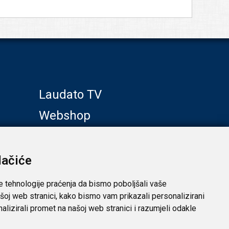
Laudato TV
Webshop
Galerije
Klub prijatelja
lačiće
e tehnologije praćenja da bismo poboljšali vaše
šoj web stranici, kako bismo vam prikazali personalizirani
analizirali promet na našoj web stranici i razumjeli odakle