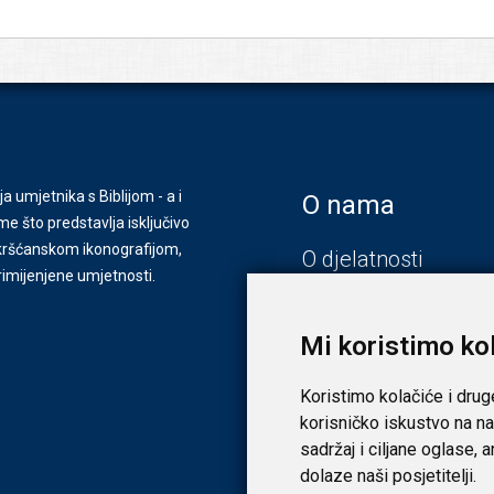
ja umjetnika s Biblijom - a i
O nama
e što predstavlja isključivo
s kršćanskom ikonografijom,
O djelatnosti
primijenjene umjetnosti.
Zagreb
Zadar
Mi koristimo ko
Koristimo kolačiće i drug
korisničko iskustvo na na
sadržaj i ciljane oglase, 
dolaze naši posjetitelji.