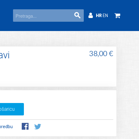
HR
EN
avi
38,00 €
ošaricu
oredbu