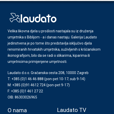
Velika likovna djela u prošlosti nastajala su iz druženja
umjetnika s Biblijom - a i danas nastaju. Galerija Laudato
jedinstvena je po tome što predstavlja isključivo djela
renomiranih hrvatskih umjetnika, suživljenih s kršćanskom
ikonografijom, bilo da se radi o slikarima, kiparima ili
umjetnicima primijenjene umjetnosti.
Laudato d.o.o. Gračanska cesta 208, 10000 Zagreb
T: +385 (0)1 46 46 888
(pon-pet 10-17; sub 9-14)
M: +385 (0)91 4612 724
(pon-pet 9-17)
F: +385 (0)1 461 27 22
OIB: 86303026965
Laudato TV
O nama