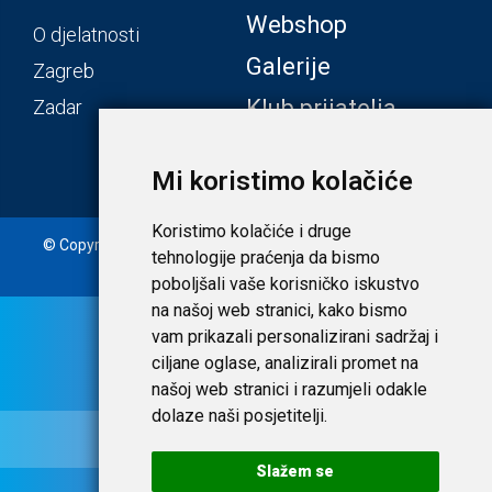
Webshop
O djelatnosti
Galerije
Zagreb
Klub prijatelja
Zadar
Mi koristimo kolačiće
Koristimo kolačiće i druge
© Copyright 2020. Laudato d.o.o. | Tečaj konverzije: 1 EUR =
tehnologije praćenja da bismo
7,53450 HRK |
Uvjeti i privatnost
poboljšali vaše korisničko iskustvo
na našoj web stranici, kako bismo
vam prikazali personalizirani sadržaj i
ciljane oglase, analizirali promet na
našoj web stranici i razumjeli odakle
dolaze naši posjetitelji.
Slažem se