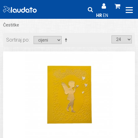
HR
EN
Čestitke
Sortiraj po