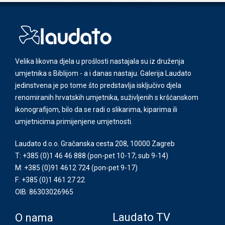
Velika likovna djela u prošlosti nastajala su iz druženja
umjetnika s Biblijom - a i danas nastaju. Galerija Laudato
jedinstvena je po tome što predstavlja isključivo djela
renomiranih hrvatskih umjetnika, suživljenih s kršćanskom
ikonografijom, bilo da se radi o slikarima, kiparima ili
umjetnicima primijenjene umjetnosti.
Laudato d.o.o. Gračanska cesta 208, 10000 Zagreb
T: +385 (0)1 46 46 888
(pon-pet 10-17; sub 9-14)
M: +385 (0)91 4612 724
(pon-pet 9-17)
F: +385 (0)1 461 27 22
OIB: 86303026965
Laudato TV
O nama