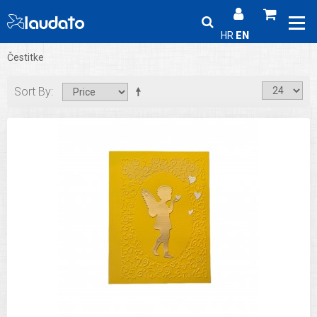
HR
EN
Čestitke
Sort By