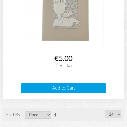
€5.00
Čestitka
Add to Cart
Sort By