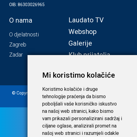
OIB: 86303026965
Laudato TV
O nama
Webshop
O djelatnosti
Galerije
Zagreb
Klub prijatelja
Zadar
Mi koristimo kolačiće
Koristimo kolačiće i druge
© Copyright 2020. Laudato d.o.o. | Tečaj konverzije: 1 EUR =
tehnologije praćenja da bismo
7,53450 HRK |
Uvjeti i privatnost
poboljšali vaše korisničko iskustvo
na našoj web stranici, kako bismo
vam prikazali personalizirani sadržaj i
ciljane oglase, analizirali promet na
našoj web stranici i razumjeli odakle