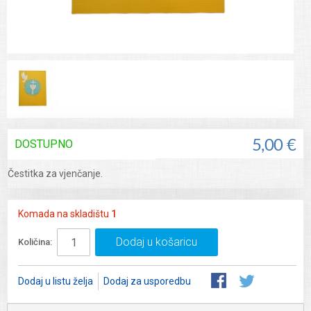
DOSTUPNO
5,00 €
Čestitka za vjenčanje.
Komada na skladištu
1
Dodaj u košaricu
Količina:
Dodaj u listu želja
Dodaj za usporedbu