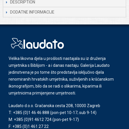
DESCRIPTION
DODATNE INFORMACIJE
Velika likovna djela u prošlosti nastajala su iz druženja
umjetnika s Biblijom - a i danas nastaju. Galerija Laudato
jedinstvena je po tome što predstavlja isključivo djela
renomiranih hrvatskih umjetnika, suživljenih s kršćanskom
ikonografijom, bilo da se radi o slikarima, kiparima ili
umjetnicima primijenjene umjetnosti.
Laudato d.o.o. Gračanska cesta 208, 10000 Zagreb
T: +385 (0)1 46 46 888
(pon-pet 10-17; sub 9-14)
M: +385 (0)91 4612 724
(pon-pet 9-17)
F: +385 (0)1 461 27 22