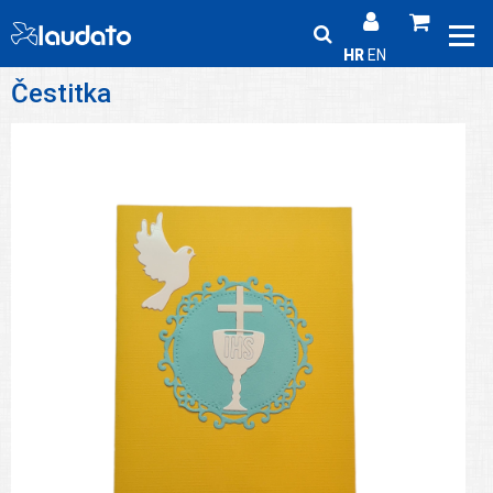
HR
EN
Čestitka