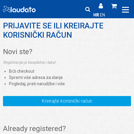
HR
EN
PRIJAVITE SE ILI KREIRAJTE
KORISNIČKI RAČUN
Novi ste?
Registracija je besplatna i laka!
Brži checkout
Spremi više adresa za slanje
Pogledaj, prati narudžbe i više.
Kreirajte korisnički račun
Already registered?