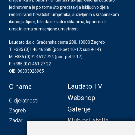
jedinstvena je po tome što predstavlja isključivo djela
renomiranih hrvatskih umjetnika, suživljenih s kršćanskom
ikonografijom, bilo da se radi o slikarima, kiparima ili
umjetnicima primijenjene umjetnosti.
Laudato d.o.o. Gračanska cesta 208, 10000 Zagreb
T: +385 (0)1 46 46 888
(pon-pet 10-17; sub 9-14)
M: +385 (0)91 4612 724
(pon-pet 9-17)
F: +385 (0)1 461 27 22
OIB: 86303026965
Laudato TV
O nama
Webshop
O djelatnosti
Galerije
Zagreb
Klub prijatelja
Zadar