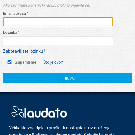
Ako već imate korisnički račun, molimo prijavite se.
Email adresa
Lozinka
Zaboravili ste lozinku?
Zapamti me
Što je ovo?
Prijava
Velika likovna djela u prošlosti nastajala su iz druženja
umjetnika s Biblijom - a i danas nastaju. Galerija Laudato