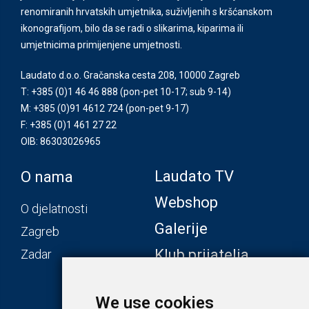
renomiranih hrvatskih umjetnika, suživljenih s kršćanskom
ikonografijom, bilo da se radi o slikarima, kiparima ili
umjetnicima primijenjene umjetnosti.
Laudato d.o.o. Gračanska cesta 208, 10000 Zagreb
T: +385 (0)1 46 46 888
(pon-pet 10-17; sub 9-14)
M: +385 (0)91 4612 724
(pon-pet 9-17)
F: +385 (0)1 461 27 22
OIB: 86303026965
Laudato TV
O nama
Webshop
O djelatnosti
Galerije
Zagreb
Klub prijatelja
Zadar
We use cookies