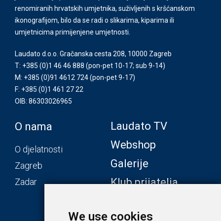
renomiranih hrvatskih umjetnika, suživljenih s kršćanskom
ikonografijom, bilo da se radi o slikarima, kiparima ili
umjetnicima primijenjene umjetnosti.
Laudato d.o.o. Gračanska cesta 208, 10000 Zagreb
T: +385 (0)1 46 46 888
(pon-pet 10-17; sub 9-14)
M: +385 (0)91 4612 724
(pon-pet 9-17)
F: +385 (0)1 461 27 22
OIB: 86303026965
Laudato TV
O nama
Webshop
O djelatnosti
Galerije
Zagreb
Klub prijatelja
Zadar
We use cookies