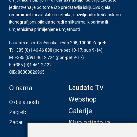
jedinstvena je po tome što predstavlja isključivo djela
renomiranih hrvatskih umjetnika, suživljenih s kršćanskom
ikonografijom, bilo da se radi o slikarima, kiparima ili
umjetnicima primijenjene umjetnosti.
Laudato d.o.o. Gračanska cesta 208, 10000 Zagreb
T: +385 (0)1 46 46 888
(pon-pet 10-17; sub 9-14)
M: +385 (0)91 4612 724
(pon-pet 9-17)
F: +385 (0)1 461 27 22
OIB: 86303026965
Laudato TV
O nama
Webshop
O djelatnosti
Galerije
Zagreb
Klub prijatelja
Zadar