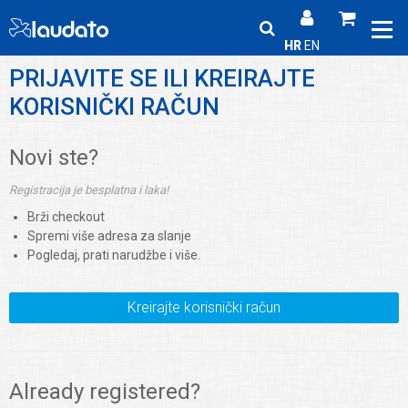
HR
EN
PRIJAVITE SE ILI KREIRAJTE
KORISNIČKI RAČUN
Novi ste?
Registracija je besplatna i laka!
Brži checkout
Spremi više adresa za slanje
Pogledaj, prati narudžbe i više.
Kreirajte korisnički račun
Already registered?