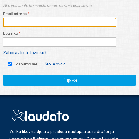
Ako već imate korisnički račun, molimo prijavite se.
Email adresa
Lozinka
Zaboravili ste lozinku?
Zapamti me
Što je ovo?
Prijava
Velika likovna djela u prošlosti nastajala su iz druženja
umjetnika s Biblijom - a i danas nastaju. Galerija Laudato