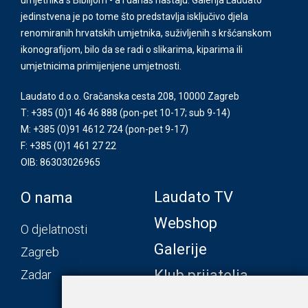
jedinstvena je po tome što predstavlja isključivo djela
renomiranih hrvatskih umjetnika, suživljenih s kršćanskom
ikonografijom, bilo da se radi o slikarima, kiparima ili
umjetnicima primijenjene umjetnosti.
Laudato d.o.o. Gračanska cesta 208, 10000 Zagreb
T: +385 (0)1 46 46 888
(pon-pet 10-17; sub 9-14)
M: +385 (0)91 4612 724
(pon-pet 9-17)
F: +385 (0)1 461 27 22
OIB: 86303026965
Laudato TV
O nama
Webshop
O djelatnosti
Galerije
Zagreb
Klub prijatelja
Zadar