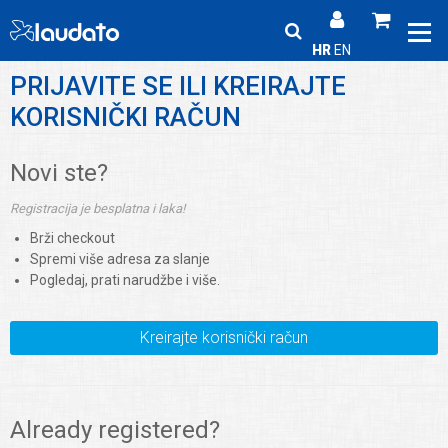
HR
EN
PRIJAVITE SE ILI KREIRAJTE
KORISNIČKI RAČUN
Novi ste?
Registracija je besplatna i laka!
Brži checkout
Spremi više adresa za slanje
Pogledaj, prati narudžbe i više.
Kreirajte korisnički račun
Already registered?