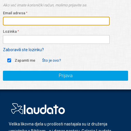
Ako već imate korisnički račun, molimo prijavite se.
Email adresa
Lozinka
Zaboravili ste lozinku?
Zapamti me
Što je ovo?
Prijava
Velika likovna djela u prošlosti nastajala su iz druženja
umjetnika s Biblijom - a i danas nastaju. Galerija Laudato