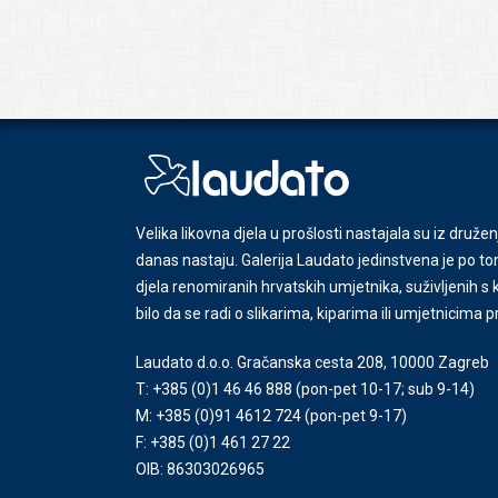
Velika likovna djela u prošlosti nastajala su iz družen
danas nastaju. Galerija Laudato jedinstvena je po tom
djela renomiranih hrvatskih umjetnika, suživljenih 
bilo da se radi o slikarima, kiparima ili umjetnicima 
Laudato d.o.o. Gračanska cesta 208, 10000 Zagreb
T: +385 (0)1 46 46 888
(pon-pet 10-17; sub 9-14)
M: +385 (0)91 4612 724
(pon-pet 9-17)
F: +385 (0)1 461 27 22
OIB: 86303026965