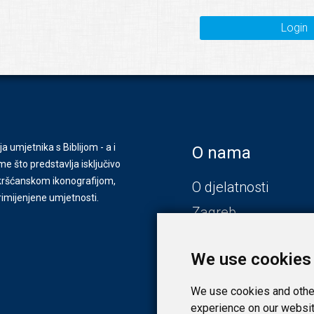
Login
ja umjetnika s Biblijom - a i
O nama
e što predstavlja isključivo
s kršćanskom ikonografijom,
O djelatnosti
primijenjene umjetnosti.
Zagreb
Zadar
We use cookies
We use cookies and other
experience on our websit