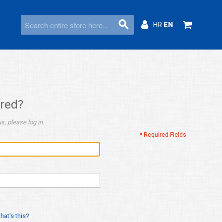
HR
EN
ered?
s, please log in.
* Required Fields
hat's this?