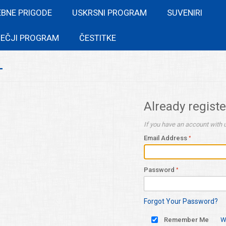
EBNE PRIGODE
USKRSNI PROGRAM
SUVENIRI
EČJI PROGRAM
ČESTITKE
T
Already regist
If you have an account with u
Email Address
Password
Forgot Your Password?
Remember Me
W