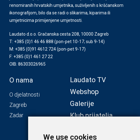
renomiranih hrvatskih umjetnika, suživljenih s kršćanskom
ikonografijom, bilo da se radi o slikarima, kiparima ili
umjetnicima primijenjene umjetnosti.
Laudato d.o.o. Gračanska cesta 208, 10000 Zagreb
T: +385 (0)1 46 46 888
(pon-pet 10-17; sub 9-14)
M: +385 (0)91 4612 724
(pon-pet 9-17)
F: +385 (0)1 461 27 22
OIB: 86303026965
Laudato TV
O nama
Webshop
O djelatnosti
Galerije
Zagreb
Klub prijatelja
Zadar
We use cookies