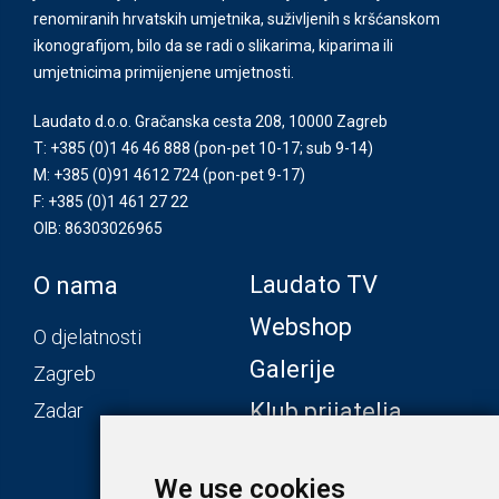
renomiranih hrvatskih umjetnika, suživljenih s kršćanskom
ikonografijom, bilo da se radi o slikarima, kiparima ili
umjetnicima primijenjene umjetnosti.
Laudato d.o.o. Gračanska cesta 208, 10000 Zagreb
T: +385 (0)1 46 46 888
(pon-pet 10-17; sub 9-14)
M: +385 (0)91 4612 724
(pon-pet 9-17)
F: +385 (0)1 461 27 22
OIB: 86303026965
Laudato TV
O nama
Webshop
O djelatnosti
Galerije
Zagreb
Klub prijatelja
Zadar
We use cookies