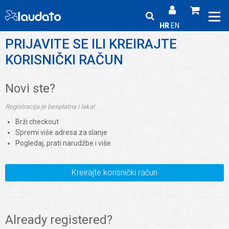
HR
EN
PRIJAVITE SE ILI KREIRAJTE
KORISNIČKI RAČUN
Novi ste?
Registracija je besplatna i laka!
Brži checkout
Spremi više adresa za slanje
Pogledaj, prati narudžbe i više.
Kreirajte korisnički račun
Already registered?