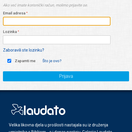
Ako već imate korisnički račun, molimo prijavite se.
Email adresa
Lozinka
Zaboravili ste lozinku?
Zapamti me
Što je ovo?
Prijava
Velika likovna djela u prošlosti nastajala su iz druženja
umjetnika s Biblijom - a i danas nastaju. Galerija Laudato