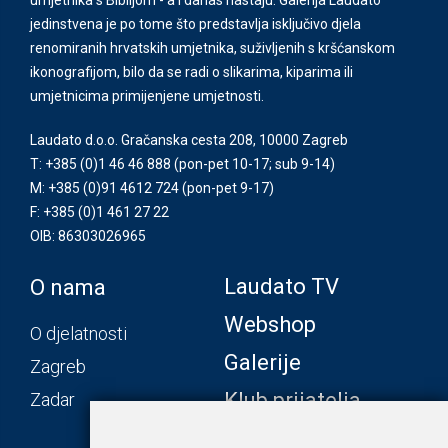
jedinstvena je po tome što predstavlja isključivo djela
renomiranih hrvatskih umjetnika, suživljenih s kršćanskom
ikonografijom, bilo da se radi o slikarima, kiparima ili
umjetnicima primijenjene umjetnosti.
Laudato d.o.o. Gračanska cesta 208, 10000 Zagreb
T: +385 (0)1 46 46 888
(pon-pet 10-17; sub 9-14)
M: +385 (0)91 4612 724
(pon-pet 9-17)
F: +385 (0)1 461 27 22
OIB: 86303026965
Laudato TV
O nama
Webshop
O djelatnosti
Galerije
Zagreb
Klub prijatelja
Zadar