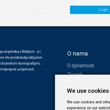
Login
ja umjetnika s Biblijom - a i
O nama
e što predstavlja isključivo
s kršćanskom ikonografijom,
O djelatnosti
primijenjene umjetnosti.
Zagreb
Zadar
We use cookies
We use cookies and other
experience on our websit