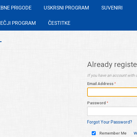
EBNE PRIGODE
USKRSNI PROGRAM
SUVENIRI
EČJI PROGRAM
ČESTITKE
T
Already regist
If you have an account with u
Email Address
Password
Forgot Your Password?
Remember Me
W