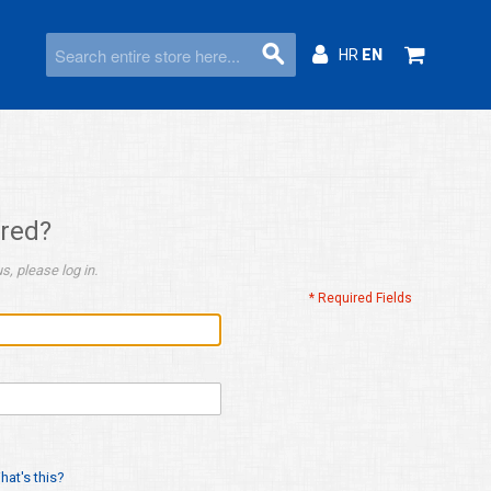
HR
EN
ered?
s, please log in.
* Required Fields
hat's this?