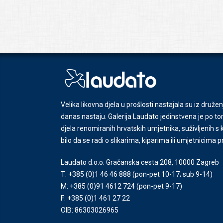
Velika likovna djela u prošlosti nastajala su iz družen
danas nastaju. Galerija Laudato jedinstvena je po tom
djela renomiranih hrvatskih umjetnika, suživljenih 
bilo da se radi o slikarima, kiparima ili umjetnicima 
Laudato d.o.o. Gračanska cesta 208, 10000 Zagreb
T: +385 (0)1 46 46 888
(pon-pet 10-17; sub 9-14)
M: +385 (0)91 4612 724
(pon-pet 9-17)
F: +385 (0)1 461 27 22
OIB: 86303026965