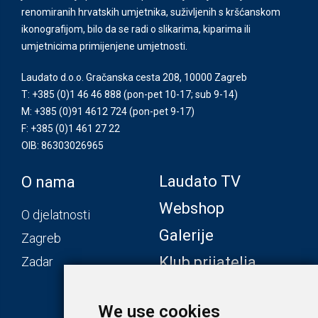
renomiranih hrvatskih umjetnika, suživljenih s kršćanskom
ikonografijom, bilo da se radi o slikarima, kiparima ili
umjetnicima primijenjene umjetnosti.
Laudato d.o.o. Gračanska cesta 208, 10000 Zagreb
T: +385 (0)1 46 46 888
(pon-pet 10-17; sub 9-14)
M: +385 (0)91 4612 724
(pon-pet 9-17)
F: +385 (0)1 461 27 22
OIB: 86303026965
Laudato TV
O nama
Webshop
O djelatnosti
Galerije
Zagreb
Klub prijatelja
Zadar
We use cookies