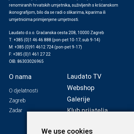
renomiranih hrvatskih umjetnika, suživljenih s kršćanskom
ikonografijom, bilo da se radi o slikarima, kiparima ili
umjetnicima primijenjene umjetnosti.
Laudato d.o.o. Gračanska cesta 208, 10000 Zagreb
T: +385 (0)1 46 46 888
(pon-pet 10-17; sub 9-14)
M: +385 (0)91 4612 724
(pon-pet 9-17)
F: +385 (0)1 461 27 22
OIB: 86303026965
Laudato TV
O nama
Webshop
O djelatnosti
Galerije
Zagreb
Klub prijatelja
Zadar
We use cookies