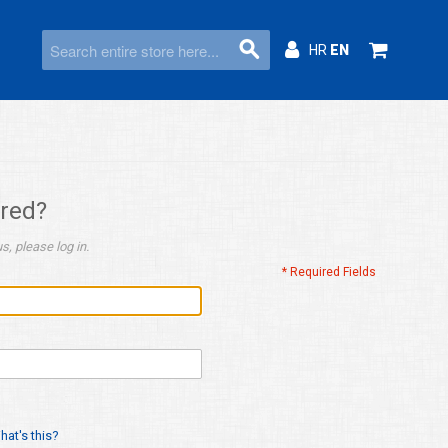
HR
EN
ered?
s, please log in.
* Required Fields
hat's this?