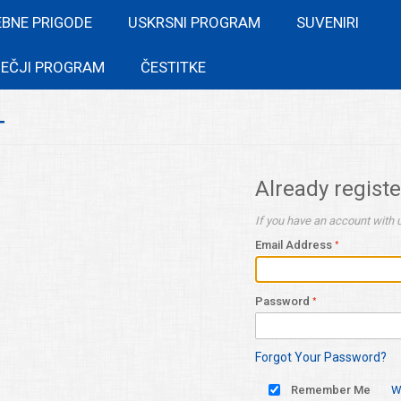
EBNE PRIGODE
USKRSNI PROGRAM
SUVENIRI
EČJI PROGRAM
ČESTITKE
T
Already regist
If you have an account with u
Email Address
Password
Forgot Your Password?
Remember Me
W