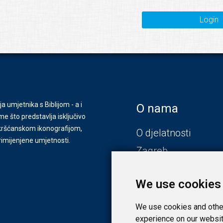
Login
ja umjetnika s Biblijom - a i
O nama
e što predstavlja isključivo
s kršćanskom ikonografijom,
O djelatnosti
primijenjene umjetnosti.
Zagreb
Zadar
We use cookies
We use cookies and other
experience on our websit