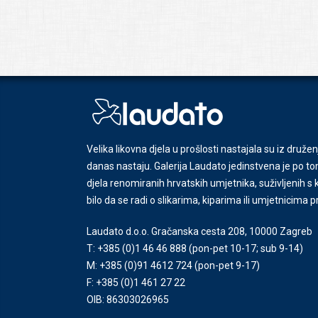
Velika likovna djela u prošlosti nastajala su iz družen
danas nastaju. Galerija Laudato jedinstvena je po tom
djela renomiranih hrvatskih umjetnika, suživljenih 
bilo da se radi o slikarima, kiparima ili umjetnicima 
Laudato d.o.o. Gračanska cesta 208, 10000 Zagreb
T: +385 (0)1 46 46 888
(pon-pet 10-17; sub 9-14)
M: +385 (0)91 4612 724
(pon-pet 9-17)
F: +385 (0)1 461 27 22
OIB: 86303026965