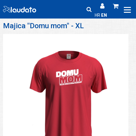
HR
EN
Majica "Domu mom" - XL