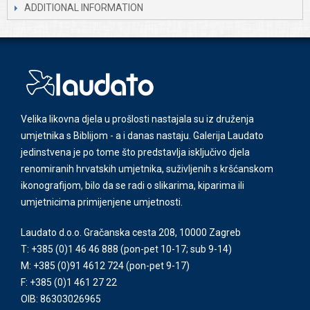
ADDITIONAL INFORMATION
Velika likovna djela u prošlosti nastajala su iz druženja
umjetnika s Biblijom - a i danas nastaju. Galerija Laudato
jedinstvena je po tome što predstavlja isključivo djela
renomiranih hrvatskih umjetnika, suživljenih s kršćanskom
ikonografijom, bilo da se radi o slikarima, kiparima ili
umjetnicima primijenjene umjetnosti.
Laudato d.o.o. Gračanska cesta 208, 10000 Zagreb
T: +385 (0)1 46 46 888
(pon-pet 10-17; sub 9-14)
M: +385 (0)91 4612 724
(pon-pet 9-17)
F: +385 (0)1 461 27 22
OIB: 86303026965