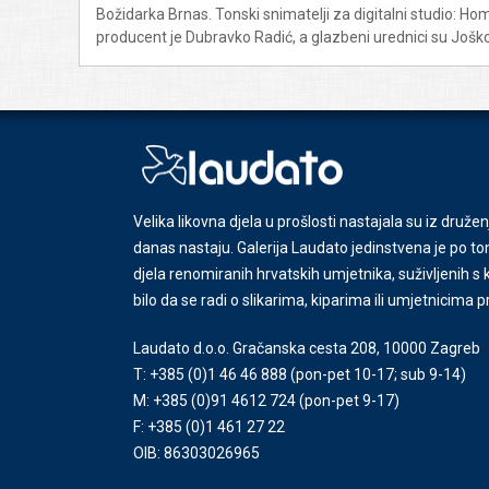
Božidarka Brnas. Tonski snimatelji za digitalni studio: Ho
producent je Dubravko Radić, a glazbeni urednici su Joško
Velika likovna djela u prošlosti nastajala su iz družen
danas nastaju. Galerija Laudato jedinstvena je po tom
djela renomiranih hrvatskih umjetnika, suživljenih 
bilo da se radi o slikarima, kiparima ili umjetnicima 
Laudato d.o.o. Gračanska cesta 208, 10000 Zagreb
T: +385 (0)1 46 46 888
(pon-pet 10-17; sub 9-14)
M: +385 (0)91 4612 724
(pon-pet 9-17)
F: +385 (0)1 461 27 22
OIB: 86303026965