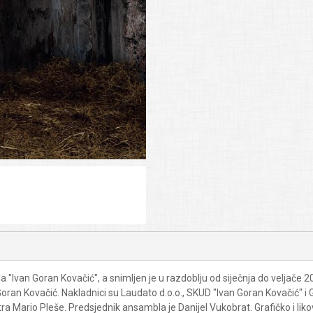
 "Ivan Goran Kovačić", a snimljen je u razdoblju od siječnja do veljače
n Kovačić. Nakladnici su Laudato d.o.o., SKUD "Ivan Goran Kovačić" i Gla
tra Mario Pleše. Predsjednik ansambla je Danijel Vukobrat. Grafičko i lik