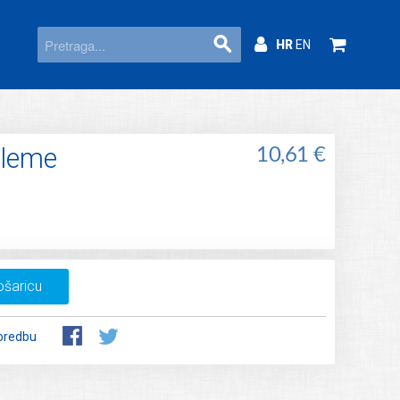
HR
EN
tleme
10,61 €
ošaricu
oredbu