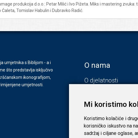
mmage produkcija d.o.o.: Petar Milić i Ivo Pižeta. Miks i mastering zvuka
 Ćaleta, Tomislav Habulin i Dubravko Radić.
ja umjetnika s Biblijom - a i
O nama
e što predstavlja isključivo
s kršćanskom ikonografijom,
O djelatnosti
primijenjene umjetnosti.
Zagreb
Zadar
Mi koristimo ko
Koristimo kolačiće i drug
korisničko iskustvo na na
sadržaj i ciljane oglase, 