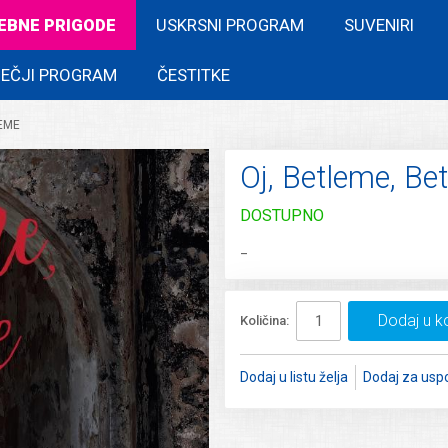
EBNE PRIGODE
USKRSNI PROGRAM
SUVENIRI
EČJI PROGRAM
ČESTITKE
LEME
Oj, Betleme, Be
DOSTUPNO
_
Dodaj u k
Količina:
Dodaj u listu želja
Dodaj za usp