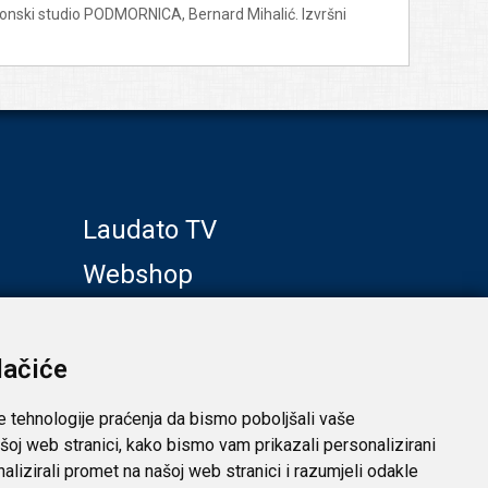
: tonski studio PODMORNICA, Bernard Mihalić. Izvršni
Laudato TV
Webshop
Galerije
Klub prijatelja
lačiće
e tehnologije praćenja da bismo poboljšali vaše
šoj web stranici, kako bismo vam prikazali personalizirani
analizirali promet na našoj web stranici i razumjeli odakle