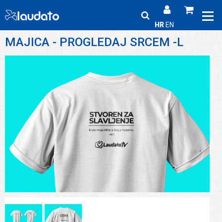
HR
EN
MAJICA - PROGLEDAJ SRCEM -L