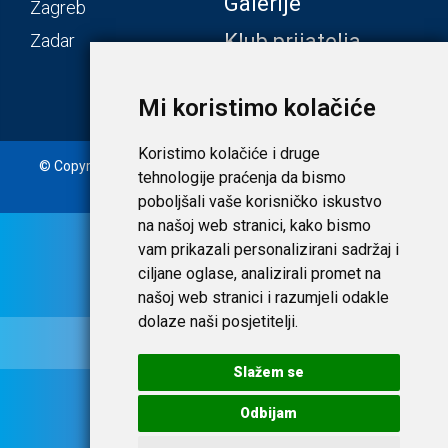
Galerije
Zagreb
Klub prijatelja
Zadar
Mi koristimo kolačiće
Koristimo kolačiće i druge
© Copyright 2020. Laudato d.o.o. | Tečaj konverzije: 1 EUR =
tehnologije praćenja da bismo
7,53450 HRK |
Uvjeti i privatnost
poboljšali vaše korisničko iskustvo
na našoj web stranici, kako bismo
vam prikazali personalizirani sadržaj i
ciljane oglase, analizirali promet na
našoj web stranici i razumjeli odakle
dolaze naši posjetitelji.
Slažem se
Odbijam