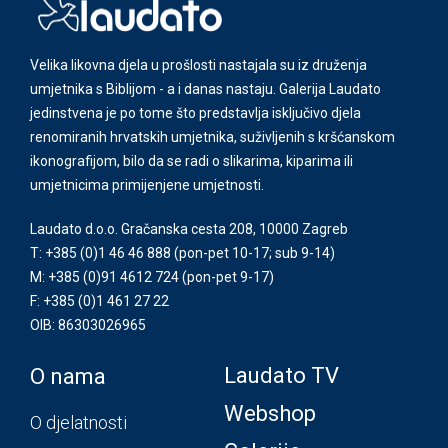
Velika likovna djela u prošlosti nastajala su iz druženja
umjetnika s Biblijom - a i danas nastaju. Galerija Laudato
jedinstvena je po tome što predstavlja isključivo djela
renomiranih hrvatskih umjetnika, suživljenih s kršćanskom
ikonografijom, bilo da se radi o slikarima, kiparima ili
umjetnicima primijenjene umjetnosti.
Laudato d.o.o. Gračanska cesta 208, 10000 Zagreb
T: +385 (0)1 46 46 888
(pon-pet 10-17; sub 9-14)
M: +385 (0)91 4612 724
(pon-pet 9-17)
F: +385 (0)1 461 27 22
OIB: 86303026965
Laudato TV
O nama
Webshop
O djelatnosti