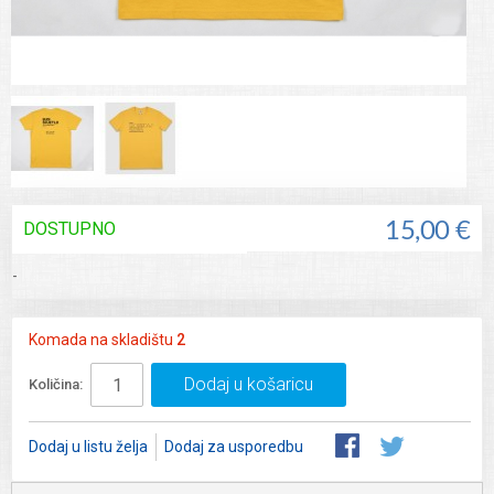
DOSTUPNO
15,00 €
-
Komada na skladištu
2
Dodaj u košaricu
Količina:
Dodaj u listu želja
Dodaj za usporedbu