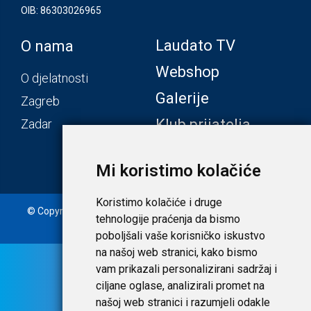
OIB: 86303026965
Laudato TV
O nama
Webshop
O djelatnosti
Galerije
Zagreb
Klub prijatelja
Zadar
Mi koristimo kolačiće
Koristimo kolačiće i druge
© Copyright 2020. Laudato d.o.o. | Tečaj konverzije: 1 EUR =
tehnologije praćenja da bismo
7,53450 HRK |
Uvjeti i privatnost
poboljšali vaše korisničko iskustvo
na našoj web stranici, kako bismo
vam prikazali personalizirani sadržaj i
ciljane oglase, analizirali promet na
našoj web stranici i razumjeli odakle