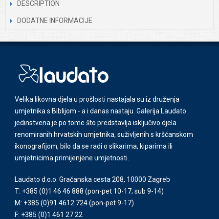
DESCRIPTION
DODATNE INFORMACIJE
Velika likovna djela u prošlosti nastajala su iz druženja
umjetnika s Biblijom - a i danas nastaju. Galerija Laudato
jedinstvena je po tome što predstavlja isključivo djela
renomiranih hrvatskih umjetnika, suživljenih s kršćanskom
ikonografijom, bilo da se radi o slikarima, kiparima ili
umjetnicima primijenjene umjetnosti.
Laudato d.o.o. Gračanska cesta 208, 10000 Zagreb
T: +385 (0)1 46 46 888
(pon-pet 10-17; sub 9-14)
M: +385 (0)91 4612 724
(pon-pet 9-17)
F: +385 (0)1 461 27 22