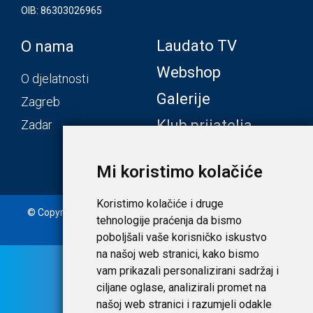
OIB: 86303026965
Laudato TV
O nama
Webshop
O djelatnosti
Galerije
Zagreb
Klub prijatelja
Zadar
Mi koristimo kolačiće
Koristimo kolačiće i druge
© Copyright 2020. Laudato d.o.o. | Tečaj konverzije: 1 EUR =
tehnologije praćenja da bismo
7,53450 HRK |
Uvjeti i privatnost
poboljšali vaše korisničko iskustvo
na našoj web stranici, kako bismo
vam prikazali personalizirani sadržaj i
ciljane oglase, analizirali promet na
našoj web stranici i razumjeli odakle