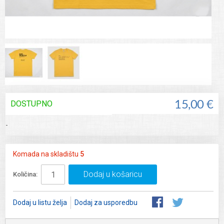
DOSTUPNO
15,00 €
-
Komada na skladištu
5
Dodaj u košaricu
Količina:
Dodaj u listu želja
Dodaj za usporedbu