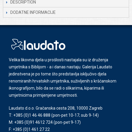
DESCRIPTION
DODATNE INFORMACIJE
Velika likovna djela u prošlosti nastajala su iz druženja
umjetnika s Biblijom - a i danas nastaju. Galerija Laudato
jedinstvena je po tome što predstavlja isključivo djela
renomiranih hrvatskih umjetnika, suživljenih s kršćanskom
ikonografijom, bilo da se radi o slikarima, kiparima ili
umjetnicima primijenjene umjetnosti.
Laudato d.o.o. Gračanska cesta 208, 10000 Zagreb
T: +385 (0)1 46 46 888
(pon-pet 10-17; sub 9-14)
M: +385 (0)91 4612 724
(pon-pet 9-17)
F: +385 (0)1 461 27 22