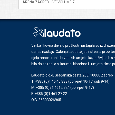
ARENA ZAGREB LIVE VOLUME 7
Velika likovna djela u prošlosti nastajala su iz družen
danas nastaju. Galerija Laudato jedinstvena je po tom
djela renomiranih hrvatskih umjetnika, suživljenih 
bilo da se radi o slikarima, kiparima ili umjetnicima 
Laudato d.o.o. Gračanska cesta 208, 10000 Zagreb
T: +385 (0)1 46 46 888
(pon-pet 10-17; sub 9-14)
M: +385 (0)91 4612 724
(pon-pet 9-17)
F: +385 (0)1 461 27 22
OIB: 86303026965