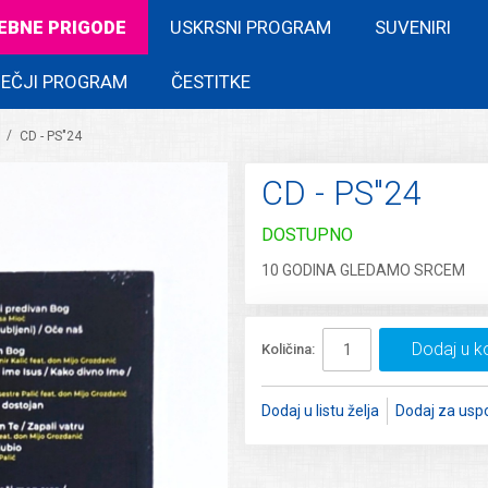
EBNE PRIGODE
USKRSNI PROGRAM
SUVENIRI
EČJI PROGRAM
ČESTITKE
/
CD - PS"24
CD - PS"24
DOSTUPNO
10 GODINA GLEDAMO SRCEM
Dodaj u k
Količina:
Dodaj u listu želja
Dodaj za usp