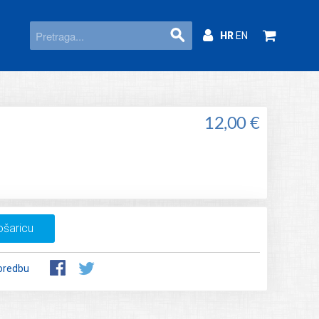
HR
EN
12,00 €
ošaricu
oredbu