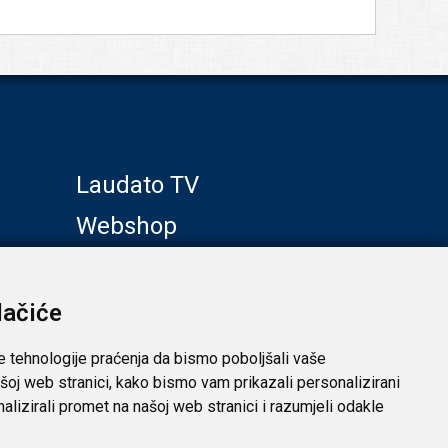
Laudato TV
Webshop
Galerije
Klub prijatelja
lačiće
e tehnologije praćenja da bismo poboljšali vaše
šoj web stranici, kako bismo vam prikazali personalizirani
analizirali promet na našoj web stranici i razumjeli odakle