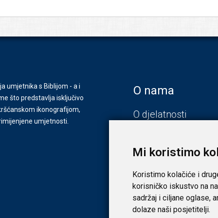
ja umjetnika s Biblijom - a i
O nama
e što predstavlja isključivo
s kršćanskom ikonografijom,
O djelatnosti
primijenjene umjetnosti.
Zagreb
Zadar
Mi koristimo ko
Koristimo kolačiće i drug
korisničko iskustvo na na
sadržaj i ciljane oglase, 
dolaze naši posjetitelji.