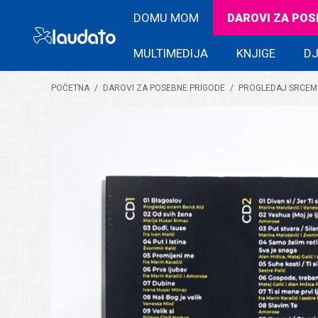
DOMU MOM
DAROVI ZA POS
MULTIMEDIJA
KNJIGE
DJ
POČETNA
/
DAROVI ZA POSEBNE PRIGODE
/
PROGLEDAJ SRCEM