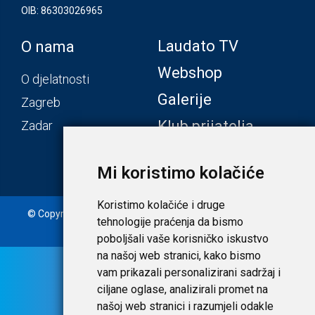
OIB: 86303026965
Laudato TV
O nama
Webshop
O djelatnosti
Galerije
Zagreb
Klub prijatelja
Zadar
Mi koristimo kolačiće
Koristimo kolačiće i druge
© Copyright 2020. Laudato d.o.o. | Tečaj konverzije: 1 EUR =
tehnologije praćenja da bismo
7,53450 HRK |
Uvjeti i privatnost
poboljšali vaše korisničko iskustvo
na našoj web stranici, kako bismo
vam prikazali personalizirani sadržaj i
ciljane oglase, analizirali promet na
našoj web stranici i razumjeli odakle