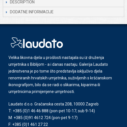
DESCRIPTION
DODATNE INFORMACIJE
Velika likovna djela u prošlosti nastajala su iz druženja
umjetnika s Biblijom - a i danas nastaju. Galerija Laudato
jedinstvena je po tome što predstavlja isključivo djela
renomiranih hrvatskih umjetnika, suživljenih s kršćanskom
ikonografijom, bilo da se radi o slikarima, kiparima ili
umjetnicima primijenjene umjetnosti.
Laudato d.o.o. Gračanska cesta 208, 10000 Zagreb
T: +385 (0)1 46 46 888
(pon-pet 10-17; sub 9-14)
M: +385 (0)91 4612 724
(pon-pet 9-17)
F: +385 (0)1 461 27 22