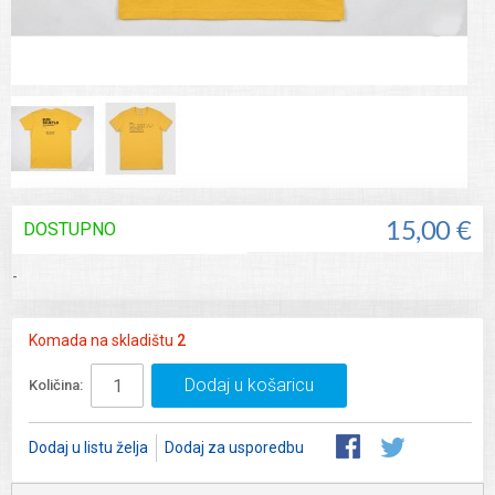
DOSTUPNO
15,00 €
-
Komada na skladištu
2
Dodaj u košaricu
Količina:
Dodaj u listu želja
Dodaj za usporedbu