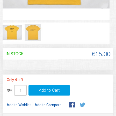
IN STOCK
€15.00
-
Only
4
left
Add to Cart
Qty:
Add to Wishlist
Add to Compare