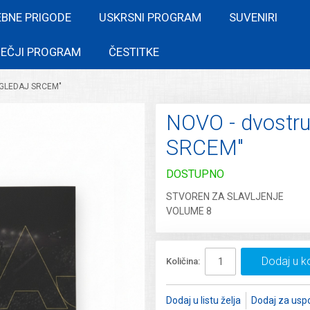
EBNE PRIGODE
USKRSNI PROGRAM
SUVENIRI
EČJI PROGRAM
ČESTITKE
OGLEDAJ SRCEM"
NOVO - dvostr
SRCEM"
DOSTUPNO
STVOREN ZA SLAVLJENJE
VOLUME 8
Dodaj u k
Količina:
Dodaj u listu želja
Dodaj za usp