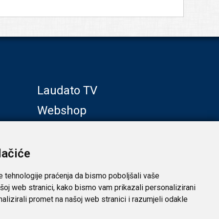
Laudato TV
Webshop
Galerije
Klub prijatelja
lačiće
e tehnologije praćenja da bismo poboljšali vaše
šoj web stranici, kako bismo vam prikazali personalizirani
analizirali promet na našoj web stranici i razumjeli odakle