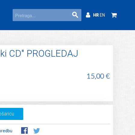
HR
EN
uki CD" PROGLEDAJ
15,00 €
ošaricu
oredbu