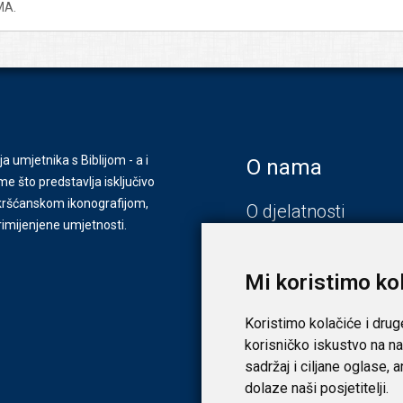
MA.
ja umjetnika s Biblijom - a i
O nama
e što predstavlja isključivo
s kršćanskom ikonografijom,
O djelatnosti
primijenjene umjetnosti.
Zagreb
Zadar
Mi koristimo ko
Koristimo kolačiće i drug
korisničko iskustvo na na
sadržaj i ciljane oglase, 
dolaze naši posjetitelji.