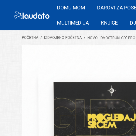
DOMU MOM
DAROVI ZA POS
MULTIMEDIJA
KNJIGE
DJ
POČETNA
/
IZDVOJENO POČETNA
/
NOVO - DVOSTRUKI CD" PR