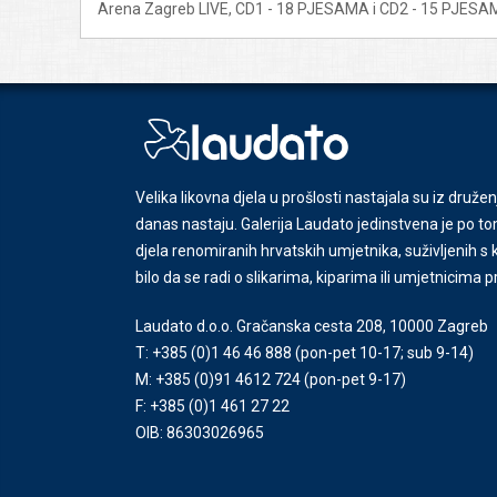
Arena Zagreb LIVE, CD1 - 18 PJESAMA i CD2 - 15 PJESA
Velika likovna djela u prošlosti nastajala su iz družen
danas nastaju. Galerija Laudato jedinstvena je po tom
djela renomiranih hrvatskih umjetnika, suživljenih 
bilo da se radi o slikarima, kiparima ili umjetnicima 
Laudato d.o.o. Gračanska cesta 208, 10000 Zagreb
T: +385 (0)1 46 46 888
(pon-pet 10-17; sub 9-14)
M: +385 (0)91 4612 724
(pon-pet 9-17)
F: +385 (0)1 461 27 22
OIB: 86303026965