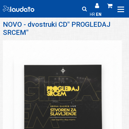
HR
EN
NOVO - dvostruki CD" PROGLEDAJ
SRCEM"