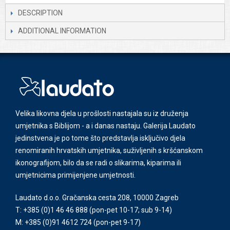
DESCRIPTION
ADDITIONAL INFORMATION
Velika likovna djela u prošlosti nastajala su iz druženja
umjetnika s Biblijom - a i danas nastaju. Galerija Laudato
jedinstvena je po tome što predstavlja isključivo djela
renomiranih hrvatskih umjetnika, suživljenih s kršćanskom
ikonografijom, bilo da se radi o slikarima, kiparima ili
umjetnicima primijenjene umjetnosti.
Laudato d.o.o. Gračanska cesta 208, 10000 Zagreb
T: +385 (0)1 46 46 888
(pon-pet 10-17; sub 9-14)
M: +385 (0)91 4612 724
(pon-pet 9-17)