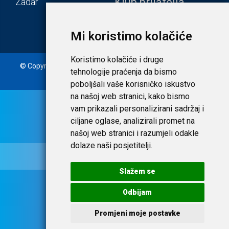
Klub prijatelja
Zadar
Mi koristimo kolačiće
Koristimo kolačiće i druge
© Copyright 2020. Laudato d.o.o. | Tečaj konverzije: 1 EUR =
tehnologije praćenja da bismo
7,53450 HRK |
Uvjeti i privatnost
poboljšali vaše korisničko iskustvo
na našoj web stranici, kako bismo
vam prikazali personalizirani sadržaj i
ciljane oglase, analizirali promet na
našoj web stranici i razumjeli odakle
dolaze naši posjetitelji.
Slažem se
Odbijam
Promjeni moje postavke