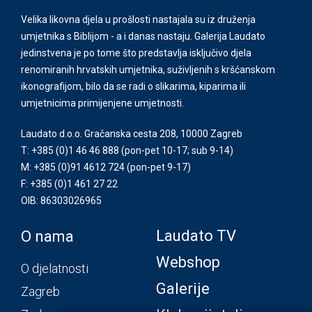
Velika likovna djela u prošlosti nastajala su iz druženja
umjetnika s Biblijom - a i danas nastaju. Galerija Laudato
jedinstvena je po tome što predstavlja isključivo djela
renomiranih hrvatskih umjetnika, suživljenih s kršćanskom
ikonografijom, bilo da se radi o slikarima, kiparima ili
umjetnicima primijenjene umjetnosti.
Laudato d.o.o. Gračanska cesta 208, 10000 Zagreb
T: +385 (0)1 46 46 888
(pon-pet 10-17; sub 9-14)
M: +385 (0)91 4612 724
(pon-pet 9-17)
F: +385 (0)1 461 27 22
OIB: 86303026965
Laudato TV
O nama
Webshop
O djelatnosti
Galerije
Zagreb