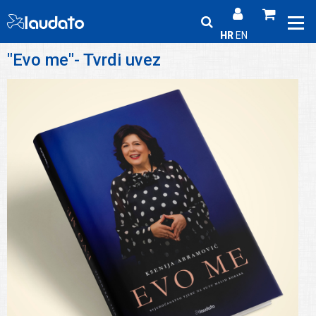
HR
EN
"Evo me"- Tvrdi uvez