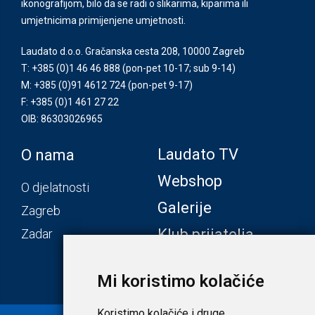
ikonografijom, bilo da se radi o slikarima, kiparima ili
umjetnicima primijenjene umjetnosti.
Laudato d.o.o. Gračanska cesta 208, 10000 Zagreb
T: +385 (0)1 46 46 888
(pon-pet 10-17; sub 9-14)
M: +385 (0)91 4612 724
(pon-pet 9-17)
F: +385 (0)1 461 27 22
OIB: 86303026965
Laudato TV
O nama
Webshop
O djelatnosti
Galerije
Zagreb
Klub prijatelja
Zadar
Mi koristimo kolačiće
Koristimo kolačiće i druge