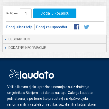
Dodaj u košaricu
Količina:
Dodaj u listu želja
Dodaj za usporedbu
DESCRIPTION
DODATNE INFORMACIJE
Velika likovna djela u prošlosti nastajala su iz druženja
umjetnika s Biblijom - a i danas nastaju. Galerija Laudato
jedinstvena je po tome što predstavlja isključivo djela
renomiranih hrvatskih umjetnika, suživljenih s kršćanskom