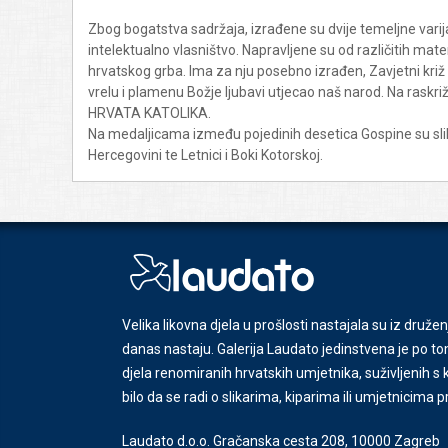
Zbog bogatstva sadržaja, izrađene su dvije temeljne var
intelektualno vlasništvo. Napravljene su od različitih materi
hrvatskog grba. Ima za nju posebno izrađen, Zavjetni križ 
vrelu i plamenu Božje ljubavi utjecao naš narod. Na rask
HRVATA KATOLIKA.
Na medaljicama između pojedinih desetica Gospine su slike i
Hercegovini te Letnici i Boki Kotorskoj.
Velika likovna djela u prošlosti nastajala su iz družen
danas nastaju. Galerija Laudato jedinstvena je po tom
djela renomiranih hrvatskih umjetnika, suživljenih 
bilo da se radi o slikarima, kiparima ili umjetnicima 
Laudato d.o.o. Gračanska cesta 208, 10000 Zagreb