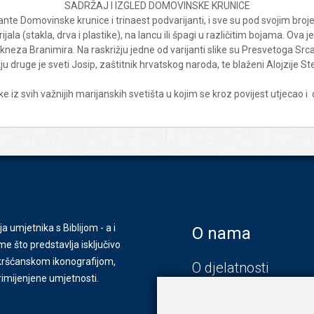
SADRŽAJ I IZGLED DOMOVINSKE KRUNICE
ijante Domovinske krunice i trinaest podvarijanti, i sve su pod svojim
jala (stakla, drva i plastike), na lancu ili špagi u različitim bojama. Ova j
kneza Branimira. Na raskrižju jedne od varijanti slike su Presvetoga Srca
rižju druge je sveti Josip, zaštitnik hrvatskog naroda, te blaženi Aloj
z svih važnijih marijanskih svetišta u kojim se kroz povijest utjecao i d
ja umjetnika s Biblijom - a i
O nama
e što predstavlja isključivo
s kršćanskom ikonografijom,
O djelatnosti
primijenjene umjetnosti.
Zagreb