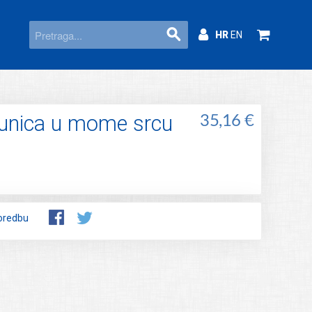
HR
EN
unica u mome srcu
35,16 €
oredbu