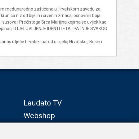
 brojem međunarodno zaštićene u Hrvatskom zavodu za
e krunica niz od bijelih i crvenih zrnaca, osnovnih boja
 Isusova i Prečistoga Srca Marijina kojima se uvijek kao
zije Stepinac, UTJELOVLJENJE IDENTITETA I PATNJE SVAKOG
anas utječe hrvatski narod u cijeloj Hrvatskoj, Bosni i
Laudato TV
Webshop
Galerije