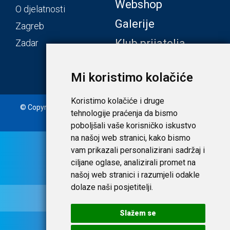
Webshop
O djelatnosti
Galerije
Zagreb
Klub prijatelja
Zadar
Mi koristimo kolačiće
Koristimo kolačiće i druge
© Copyright 2020. Laudato d.o.o. | Tečaj konverzije: 1 EUR =
tehnologije praćenja da bismo
7,53450 HRK |
Uvjeti i privatnost
poboljšali vaše korisničko iskustvo
na našoj web stranici, kako bismo
vam prikazali personalizirani sadržaj i
ciljane oglase, analizirali promet na
našoj web stranici i razumjeli odakle
dolaze naši posjetitelji.
Slažem se