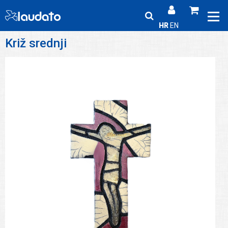
HR
EN
Križ srednji