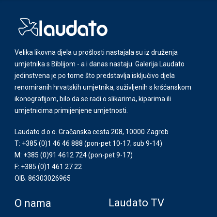
Velika likovna djela u prošlosti nastajala su iz druženja
umjetnika s Biblijom - a i danas nastaju. Galerija Laudato
jedinstvena je po tome što predstavlja isključivo djela
renomiranih hrvatskih umjetnika, suživljenih s kršćanskom
ikonografijom, bilo da se radi o slikarima, kiparima ili
umjetnicima primijenjene umjetnosti.
Laudato d.o.o. Gračanska cesta 208, 10000 Zagreb
T: +385 (0)1 46 46 888
(pon-pet 10-17; sub 9-14)
M: +385 (0)91 4612 724
(pon-pet 9-17)
F: +385 (0)1 461 27 22
OIB: 86303026965
Laudato TV
O nama