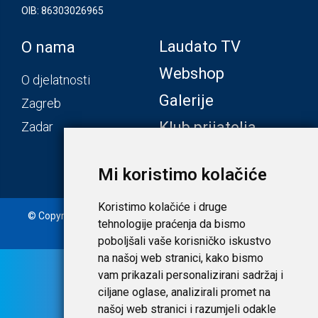
OIB: 86303026965
Laudato TV
O nama
Webshop
O djelatnosti
Galerije
Zagreb
Klub prijatelja
Zadar
Mi koristimo kolačiće
Koristimo kolačiće i druge
© Copyright 2020. Laudato d.o.o. | Tečaj konverzije: 1 EUR =
tehnologije praćenja da bismo
7,53450 HRK |
Uvjeti i privatnost
poboljšali vaše korisničko iskustvo
na našoj web stranici, kako bismo
vam prikazali personalizirani sadržaj i
ciljane oglase, analizirali promet na
našoj web stranici i razumjeli odakle