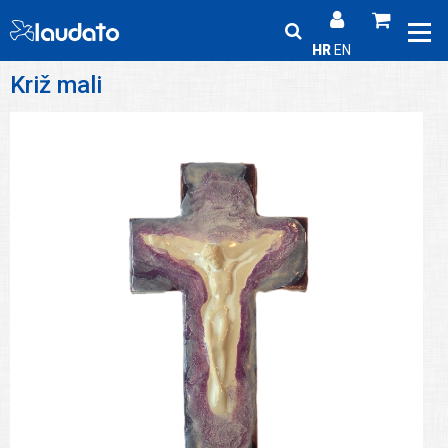
HR
EN
Križ mali