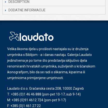
DESCRIPTION
DODATNE INFORMACIJE
Velika likovna djela u prošlosti nastajala su iz druženja
umjetnika s Biblijom - a i danas nastaju. Galerija Laudato
jedinstvena je po tome što predstavlja isključivo djela
renomiranih hrvatskih umjetnika, suživljenih s kršćanskom
ikonografijom, bilo da se radi o slikarima, kiparima ili
umjetnicima primijenjene umjetnosti.
Laudato d.o.o. Gračanska cesta 208, 10000 Zagreb
T: +385 (0)1 46 46 888
(pon-pet 10-17; sub 9-14)
M: +385 (0)91 4612 724
(pon-pet 9-17)
F: +385 (0)1 461 27 22