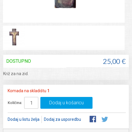
DOSTUPNO
25,00 €
Križ za na zid.
Komada na skladištu
1
Dodaj u košaricu
Količina:
Dodaj u listu želja
Dodaj za usporedbu