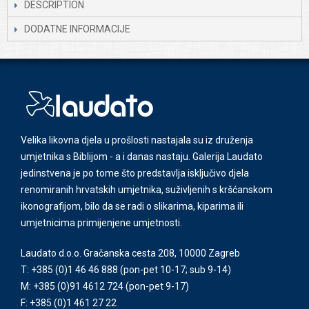
DESCRIPTION
DODATNE INFORMACIJE
Velika likovna djela u prošlosti nastajala su iz druženja
umjetnika s Biblijom - a i danas nastaju. Galerija Laudato
jedinstvena je po tome što predstavlja isključivo djela
renomiranih hrvatskih umjetnika, suživljenih s kršćanskom
ikonografijom, bilo da se radi o slikarima, kiparima ili
umjetnicima primijenjene umjetnosti.
Laudato d.o.o. Gračanska cesta 208, 10000 Zagreb
T: +385 (0)1 46 46 888
(pon-pet 10-17; sub 9-14)
M: +385 (0)91 4612 724
(pon-pet 9-17)
F: +385 (0)1 461 27 22