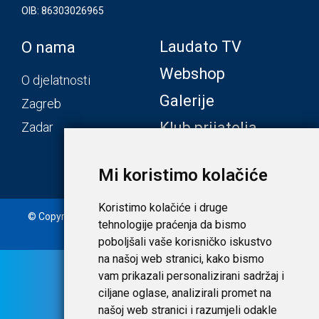
OIB: 86303026965
Laudato TV
O nama
Webshop
O djelatnosti
Galerije
Zagreb
Klub prijatelja
Zadar
Mi koristimo kolačiće
Koristimo kolačiće i druge
© Copyright 2020. Laudato d.o.o. | Tečaj konverzije: 1 EUR =
tehnologije praćenja da bismo
7,53450 HRK |
Uvjeti i privatnost
poboljšali vaše korisničko iskustvo
na našoj web stranici, kako bismo
vam prikazali personalizirani sadržaj i
ciljane oglase, analizirali promet na
našoj web stranici i razumjeli odakle