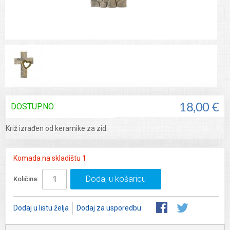
DOSTUPNO
18,00 €
Križ izrađen od keramike za zid.
Komada na skladištu
1
Dodaj u košaricu
Količina:
Dodaj u listu želja
Dodaj za usporedbu