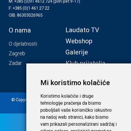
M: +385 (0)91 4612 724
(pon-pet 9-17)
F: +385 (0)1 461 27 22
OIB: 86303026965
Laudato TV
O nama
Webshop
O djelatnosti
Galerije
Zagreb
Klub prijatelja
Zadar
Mi koristimo kolačiće
Koristimo kolačiće i druge
© Copyright 2020. Laudato d.o.o. | Tečaj konverzije: 1 EUR =
tehnologije praćenja da bismo
7,53450 HRK |
Uvjeti i privatnost
poboljšali vaše korisničko iskustvo
na našoj web stranici, kako bismo
vam prikazali personalizirani sadržaj i