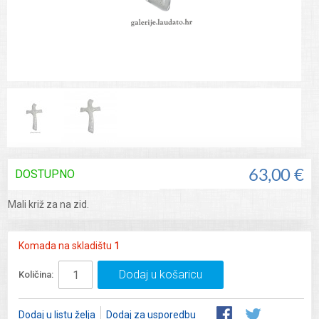
DOSTUPNO
63,00 €
Mali križ za na zid.
Komada na skladištu
1
Dodaj u košaricu
Količina:
Dodaj u listu želja
Dodaj za usporedbu