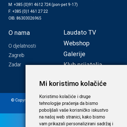
M: +385 (0)91 4612 724
(pon-pet 9-17)
F: +385 (0)1 461 27 22
OIB: 86303026965
Laudato TV
O nama
Webshop
O djelatnosti
Galerije
Zagreb
Klub prijatelja
Zadar
Mi koristimo kolačiće
Koristimo kolačiće i druge
© Copyright 2020. Laudato d.o.o. | Tečaj konverzije: 1 EUR =
tehnologije praćenja da bismo
7,53450 HRK |
Uvjeti i privatnost
poboljšali vaše korisničko iskustvo
na našoj web stranici, kako bismo
vam prikazali personalizirani sadržaj i