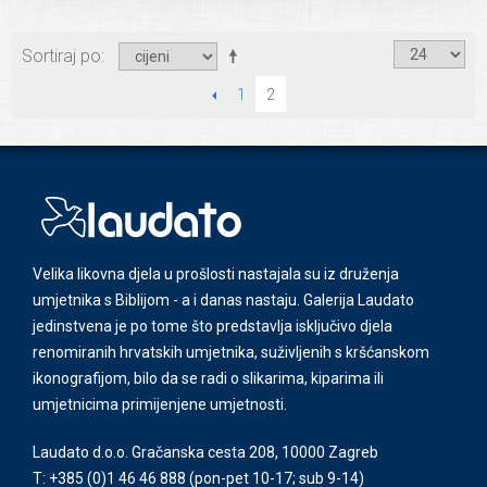
Sortiraj po
PRETHODNI
1
2
Velika likovna djela u prošlosti nastajala su iz druženja
umjetnika s Biblijom - a i danas nastaju. Galerija Laudato
jedinstvena je po tome što predstavlja isključivo djela
renomiranih hrvatskih umjetnika, suživljenih s kršćanskom
ikonografijom, bilo da se radi o slikarima, kiparima ili
umjetnicima primijenjene umjetnosti.
Laudato d.o.o. Gračanska cesta 208, 10000 Zagreb
T: +385 (0)1 46 46 888
(pon-pet 10-17; sub 9-14)