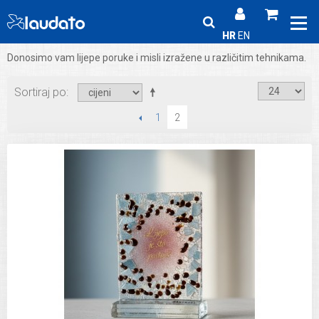
HR
EN
Donosimo vam lijepe poruke i misli izražene u različitim tehnikama.
Sortiraj po
PRETHODNI
1
2