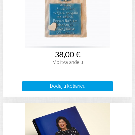
38,00 €
Molitva anđelu
Dodaj u košaricu