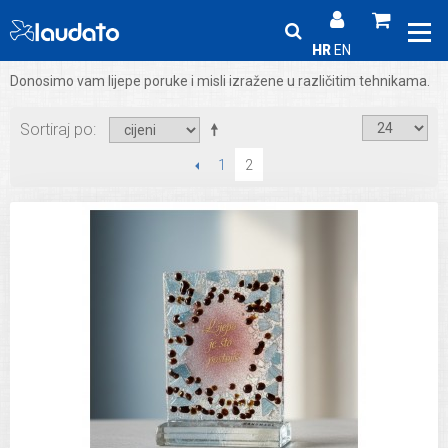
HR
EN
Donosimo vam lijepe poruke i misli izražene u različitim tehnikama.
Sortiraj po
PRETHODNI
1
2