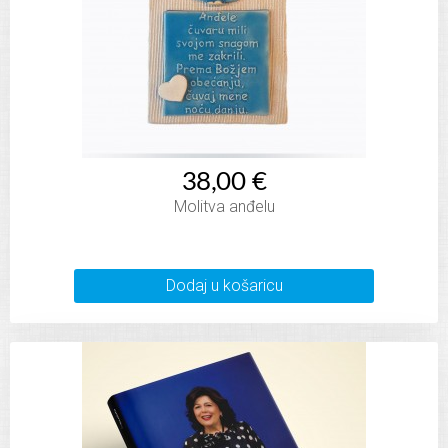
38,00 €
Molitva anđelu
Dodaj u košaricu