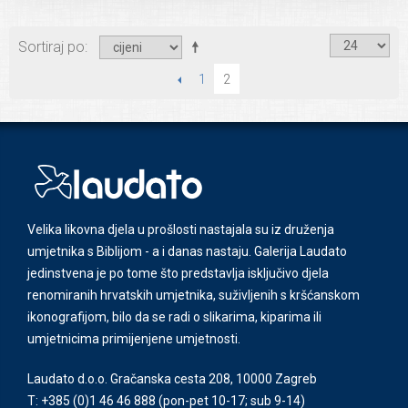
Sortiraj po
PRETHODNI
1
2
Velika likovna djela u prošlosti nastajala su iz druženja
umjetnika s Biblijom - a i danas nastaju. Galerija Laudato
jedinstvena je po tome što predstavlja isključivo djela
renomiranih hrvatskih umjetnika, suživljenih s kršćanskom
ikonografijom, bilo da se radi o slikarima, kiparima ili
umjetnicima primijenjene umjetnosti.
Laudato d.o.o. Gračanska cesta 208, 10000 Zagreb
T: +385 (0)1 46 46 888
(pon-pet 10-17; sub 9-14)