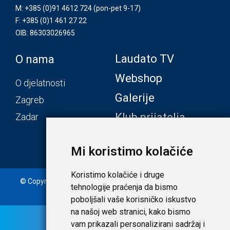
M: +385 (0)91 4612 724
(pon-pet 9-17)
F: +385 (0)1 461 27 22
OIB: 86303026965
Laudato TV
O nama
Webshop
O djelatnosti
Galerije
Zagreb
Klub prijatelja
Zadar
Mi koristimo kolačiće
Koristimo kolačiće i druge
© Copyright 2020. Laudato d.o.o. | Tečaj konverzije: 1 EUR =
tehnologije praćenja da bismo
7,53450 HRK |
Uvjeti i privatnost
poboljšali vaše korisničko iskustvo
na našoj web stranici, kako bismo
vam prikazali personalizirani sadržaj i