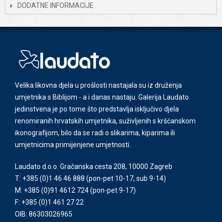
DODATNE INFORMACIJE
Velika likovna djela u prošlosti nastajala su iz druženja
umjetnika s Biblijom - a i danas nastaju. Galerija Laudato
jedinstvena je po tome što predstavlja isključivo djela
renomiranih hrvatskih umjetnika, suživljenih s kršćanskom
ikonografijom, bilo da se radi o slikarima, kiparima ili
umjetnicima primijenjene umjetnosti.
Laudato d.o.o. Gračanska cesta 208, 10000 Zagreb
T: +385 (0)1 46 46 888
(pon-pet 10-17; sub 9-14)
M: +385 (0)91 4612 724
(pon-pet 9-17)
F: +385 (0)1 461 27 22
OIB: 86303026965