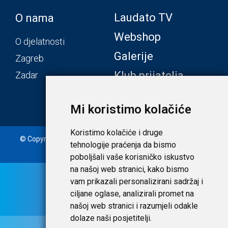
Laudato TV
O nama
Webshop
O djelatnosti
Galerije
Zagreb
Klub prijatelja
Zadar
Mi koristimo kolačiće
Koristimo kolačiće i druge
© Copyright 2020. Laudato d.o.o. | Tečaj konverzije: 1 EUR =
tehnologije praćenja da bismo
7,53450 HRK |
Uvjeti i privatnost
poboljšali vaše korisničko iskustvo
na našoj web stranici, kako bismo
vam prikazali personalizirani sadržaj i
ciljane oglase, analizirali promet na
našoj web stranici i razumjeli odakle
dolaze naši posjetitelji.