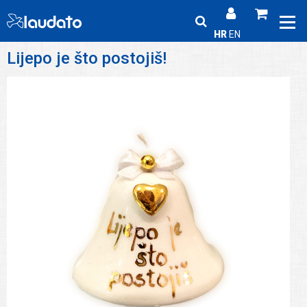
HR
EN
Lijepo je što postojiš!