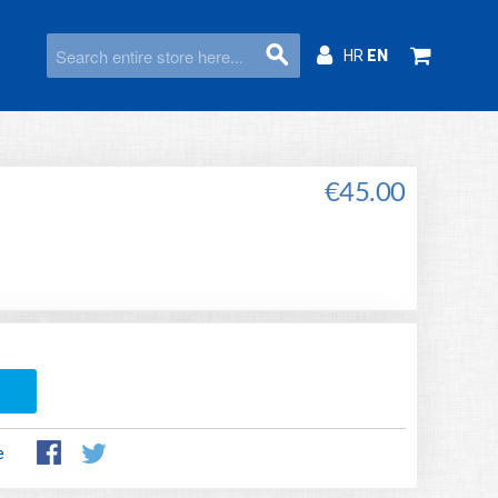
HR
EN
€45.00
e