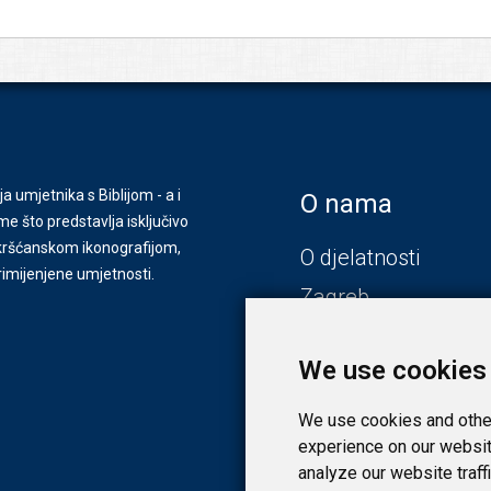
ja umjetnika s Biblijom - a i
O nama
e što predstavlja isključivo
s kršćanskom ikonografijom,
O djelatnosti
primijenjene umjetnosti.
Zagreb
Zadar
We use cookies
We use cookies and other
experience on our websit
analyze our website traff