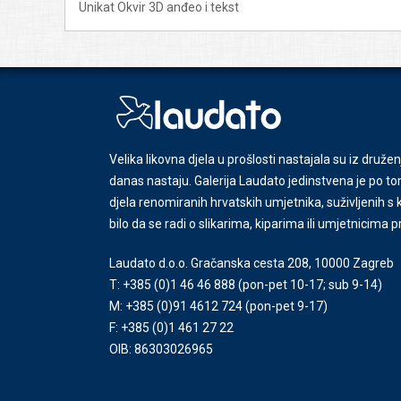
Unikat Okvir 3D anđeo i tekst
Velika likovna djela u prošlosti nastajala su iz družen
danas nastaju. Galerija Laudato jedinstvena je po tom
djela renomiranih hrvatskih umjetnika, suživljenih 
bilo da se radi o slikarima, kiparima ili umjetnicima 
Laudato d.o.o. Gračanska cesta 208, 10000 Zagreb
T: +385 (0)1 46 46 888
(pon-pet 10-17; sub 9-14)
M: +385 (0)91 4612 724
(pon-pet 9-17)
F: +385 (0)1 461 27 22
OIB: 86303026965