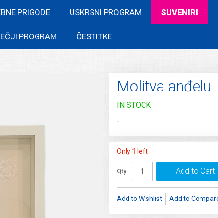
EBNE PRIGODE
USKRSNI PROGRAM
SUVENIRI
EČJI PROGRAM
ČESTITKE
Molitva anđelu
IN STOCK
-
Only
1
left
Add to Cart
Qty:
Add to Wishlist
Add to Compar