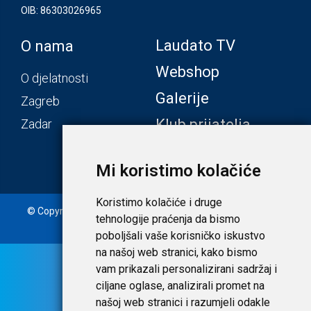
OIB: 86303026965
Laudato TV
O nama
Webshop
O djelatnosti
Galerije
Zagreb
Klub prijatelja
Zadar
Mi koristimo kolačiće
Koristimo kolačiće i druge
© Copyright 2020. Laudato d.o.o. | Tečaj konverzije: 1 EUR =
tehnologije praćenja da bismo
7,53450 HRK |
Uvjeti i privatnost
poboljšali vaše korisničko iskustvo
na našoj web stranici, kako bismo
vam prikazali personalizirani sadržaj i
ciljane oglase, analizirali promet na
našoj web stranici i razumjeli odakle