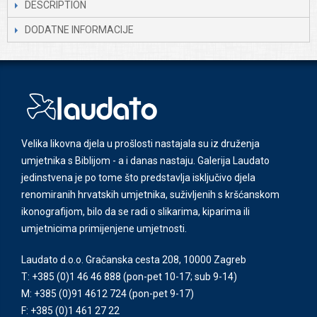
DESCRIPTION
DODATNE INFORMACIJE
Velika likovna djela u prošlosti nastajala su iz druženja
umjetnika s Biblijom - a i danas nastaju. Galerija Laudato
jedinstvena je po tome što predstavlja isključivo djela
renomiranih hrvatskih umjetnika, suživljenih s kršćanskom
ikonografijom, bilo da se radi o slikarima, kiparima ili
umjetnicima primijenjene umjetnosti.
Laudato d.o.o. Gračanska cesta 208, 10000 Zagreb
T: +385 (0)1 46 46 888
(pon-pet 10-17; sub 9-14)
M: +385 (0)91 4612 724
(pon-pet 9-17)
F: +385 (0)1 461 27 22