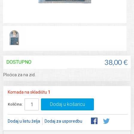
DOSTUPNO
38,00 €
Ploćica za na zid.
Komada na skladištu
1
Dodaj u košaricu
Količina:
Dodaj u listu želja
Dodaj za usporedbu