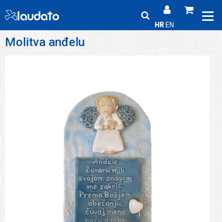
HR
EN
Molitva anđelu