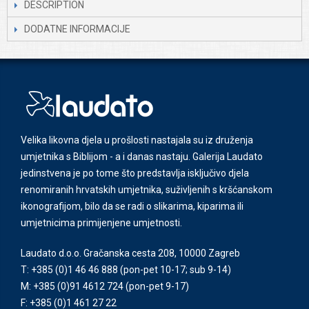
DESCRIPTION
DODATNE INFORMACIJE
Velika likovna djela u prošlosti nastajala su iz druženja
umjetnika s Biblijom - a i danas nastaju. Galerija Laudato
jedinstvena je po tome što predstavlja isključivo djela
renomiranih hrvatskih umjetnika, suživljenih s kršćanskom
ikonografijom, bilo da se radi o slikarima, kiparima ili
umjetnicima primijenjene umjetnosti.
Laudato d.o.o. Gračanska cesta 208, 10000 Zagreb
T: +385 (0)1 46 46 888
(pon-pet 10-17; sub 9-14)
M: +385 (0)91 4612 724
(pon-pet 9-17)
F: +385 (0)1 461 27 22