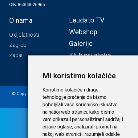
OIB: 86303026965
Laudato TV
O nama
Webshop
O djelatnosti
Galerije
Zagreb
Klub prijatelja
Zadar
Mi koristimo kolačiće
Koristimo kolačiće i druge
© Copyright 2020. Laudato d.o.o. | Tečaj konverzije: 1 EUR =
tehnologije praćenja da bismo
7,53450 HRK |
Uvjeti i privatnost
poboljšali vaše korisničko iskustvo
na našoj web stranici, kako bismo
vam prikazali personalizirani sadržaj i
ciljane oglase, analizirali promet na
našoj web stranici i razumjeli odakle