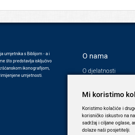
ja umjetnika s Biblijom - a i
O nama
e što predstavlja isključivo
s kršćanskom ikonografijom,
O djelatnosti
primijenjene umjetnosti.
Zagreb
Zadar
Mi koristimo ko
Koristimo kolačiće i drug
korisničko iskustvo na na
sadržaj i ciljane oglase, 
dolaze naši posjetitelji.