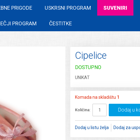
EBNE PRIGODE
USKRSNI PROGRAM
SUVENIRI
EČJI PROGRAM
ČESTITKE
Cipelice
DOSTUPNO
UNIKAT
Komada na skladištu
1
Dodaj u k
Količina:
Dodaj u listu želja
Dodaj za usp