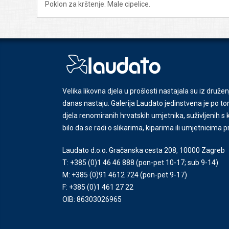
Poklon za krštenje. Male cipelice.
Velika likovna djela u prošlosti nastajala su iz družen
danas nastaju. Galerija Laudato jedinstvena je po tom
djela renomiranih hrvatskih umjetnika, suživljenih 
bilo da se radi o slikarima, kiparima ili umjetnicima 
Laudato d.o.o. Gračanska cesta 208, 10000 Zagreb
T: +385 (0)1 46 46 888
(pon-pet 10-17; sub 9-14)
M: +385 (0)91 4612 724
(pon-pet 9-17)
F: +385 (0)1 461 27 22
OIB: 86303026965