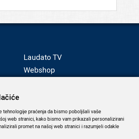
Laudato TV
Webshop
Galerije
Klub prijatelja
lačiće
e tehnologije praćenja da bismo poboljšali vaše
šoj web stranici, kako bismo vam prikazali personalizirani
analizirali promet na našoj web stranici i razumjeli odakle