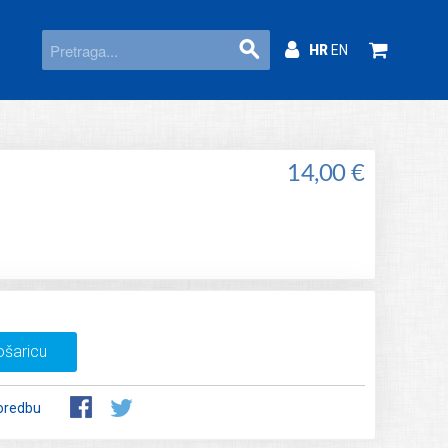
HR
EN
14,00 €
ošaricu
oredbu