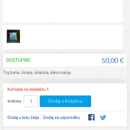
DOSTUPNO
50,00 €
Trg bana Josipa Jelačića, slika manja.
Komada na skladištu
1
Dodaj u košaricu
Količina:
Dodaj u listu želja
Dodaj za usporedbu