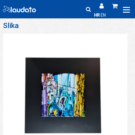
HR
EN
Slika