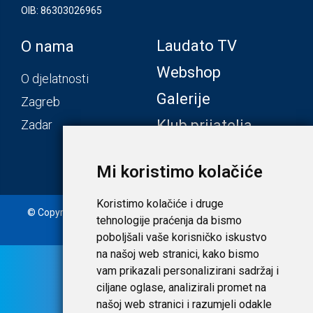
OIB: 86303026965
Laudato TV
O nama
Webshop
O djelatnosti
Galerije
Zagreb
Klub prijatelja
Zadar
Mi koristimo kolačiće
Koristimo kolačiće i druge
© Copyright 2020. Laudato d.o.o. | Tečaj konverzije: 1 EUR =
tehnologije praćenja da bismo
7,53450 HRK |
Uvjeti i privatnost
poboljšali vaše korisničko iskustvo
na našoj web stranici, kako bismo
vam prikazali personalizirani sadržaj i
ciljane oglase, analizirali promet na
našoj web stranici i razumjeli odakle