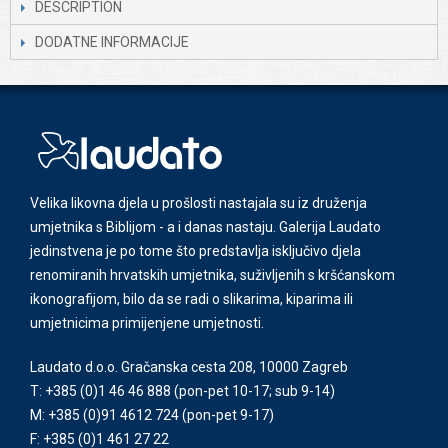
DESCRIPTION
DODATNE INFORMACIJE
Velika likovna djela u prošlosti nastajala su iz druženja
umjetnika s Biblijom - a i danas nastaju. Galerija Laudato
jedinstvena je po tome što predstavlja isključivo djela
renomiranih hrvatskih umjetnika, suživljenih s kršćanskom
ikonografijom, bilo da se radi o slikarima, kiparima ili
umjetnicima primijenjene umjetnosti.
Laudato d.o.o. Gračanska cesta 208, 10000 Zagreb
T: +385 (0)1 46 46 888
(pon-pet 10-17; sub 9-14)
M: +385 (0)91 4612 724
(pon-pet 9-17)
F: +385 (0)1 461 27 22